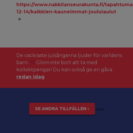
https://www.nakkilanseurakunta.fi/tapahtuma
12-14/kaikkien-kauneimmat-joululaulut
De vackraste julsångerna ljuder för världens
barn.
Glöm inte bort att ta med
kollektpengar! Du kan också ge en gåva
redan idag
.
SE ANDRA TILLFÄLLEN ›
inspis