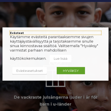
Evästeet
Käytämme evästeitä parantaaksemme sivujen
käyttäjäystävällisyyttä ja tarjotaksemme sinulle
sinua kiinnostavaa sisältöä. Valitsemalla "Hyväksy"
varmistat parhaan mahdollisen
käyttökokemuksen.
Lue lisää
Evästeasetukset
HYVÄKSY
De vackraste julsångerna ljuder i år för
barn i u-länder