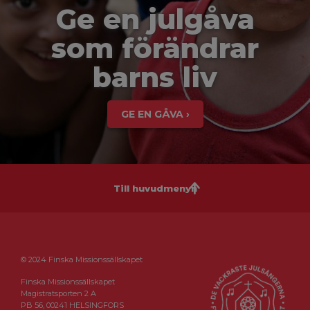
Ge en julgåva
som förändrar
barns liv
GE EN GÅVA ›
Till huvudmenyn
© 2024 Finska Missionssällskapet
Finska Missionssällskapet
Magistratsporten 2 A
PB 56, 00241 HELSINGFORS