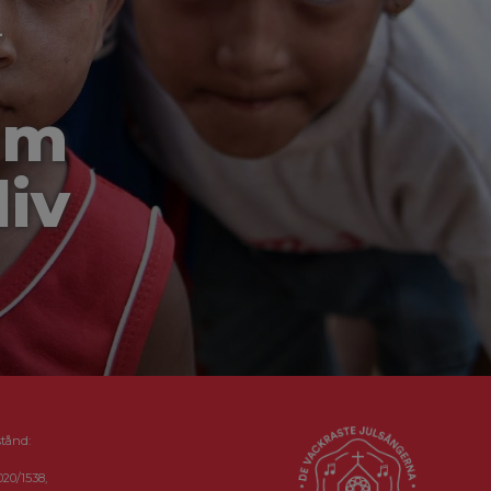
-
om
liv
stånd:
020/1538,