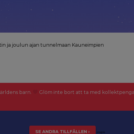
ntin ja joulun ajan tunnelmaan Kauneimpien
världens barn.
Glöm inte bort att ta med kollektpeng
SE ANDRA TILLFÄLLEN ›
inspis