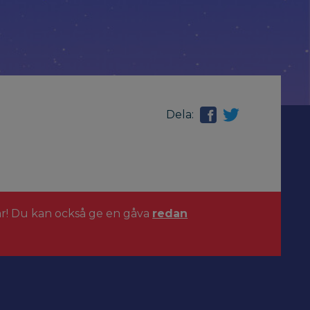
Dela:
ar! Du kan också ge en gåva
redan