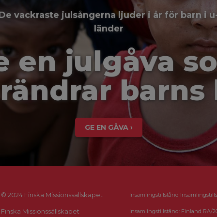
De vackraste julsångerna ljuder i år för barn i u
länder
e en julgåva s
rändrar barns 
GE EN GÅVA ›
© 2024 Finska Missionssällskapet
Insamlingstillstånd Insamlingstill
Finska Missionssällskapet
Insamlingstillstånd: Finland RA/2