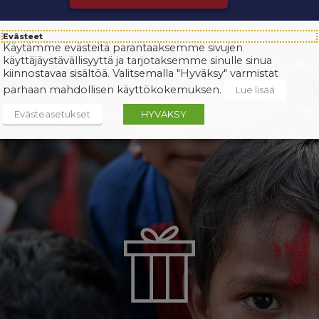
Evästeet
Käytämme evästeitä parantaaksemme sivujen
käyttäjäystävällisyyttä ja tarjotaksemme sinulle sinua
kiinnostavaa sisältöä. Valitsemalla "Hyväksy" varmistat
parhaan mahdollisen käyttökokemuksen.
Lue lisää
Evästeasetukset
HYVÄKSY