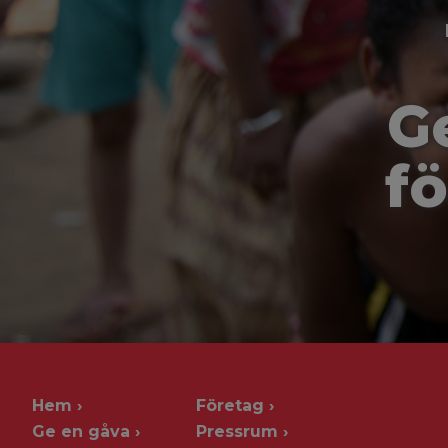
G
fö
Hem
Företag
Ge en gåva
Pressrum