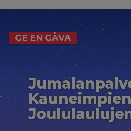
GE EN GÅVA
Jumalanpalv
Kauneimpie
Joululaulujen