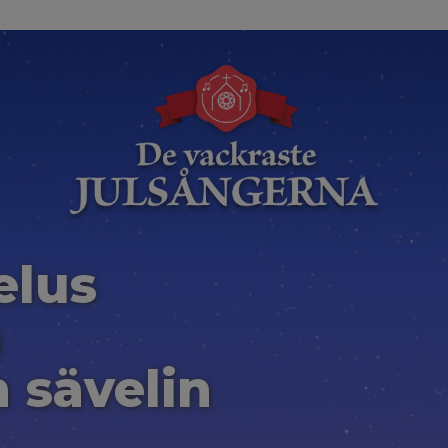
elus
n
 sävelin