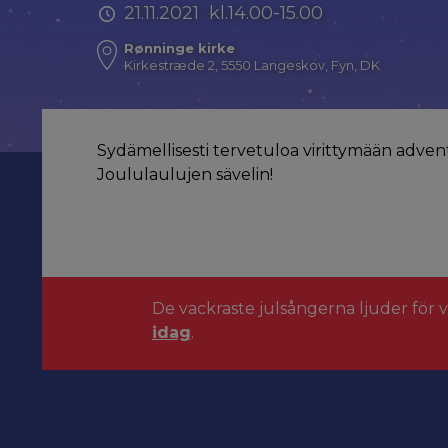
21.11.2021 kl.14.00-15.00
Rønninge kirke
Kirkestræde 2, 5550 Langeskov, Fyn, DK
Sydämellisesti tervetuloa virittymään adve
Joululaulujen sävelin!
De vackraste julsångerna ljuder för 
idag
.