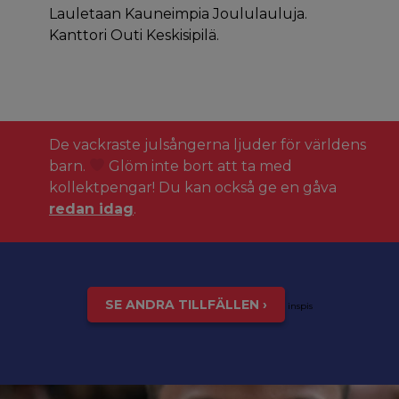
Lauletaan Kauneimpia Joululauluja.
Kanttori Outi Keskisipilä.
De vackraste julsångerna ljuder för världens
barn.
Glöm inte bort att ta med
kollektpengar! Du kan också ge en gåva
redan idag
.
SE ANDRA TILLFÄLLEN ›
inspis