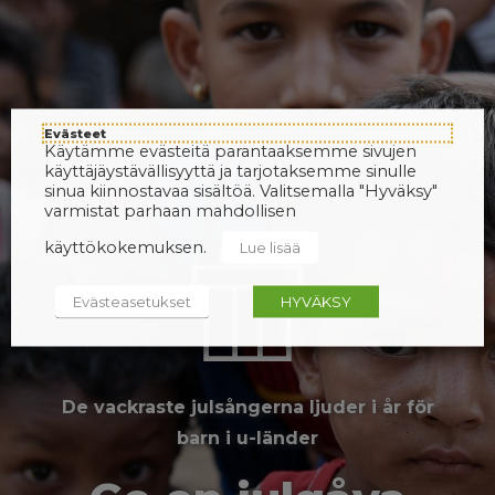
Evästeet
Käytämme evästeitä parantaaksemme sivujen
käyttäjäystävällisyyttä ja tarjotaksemme sinulle
sinua kiinnostavaa sisältöä. Valitsemalla "Hyväksy"
varmistat parhaan mahdollisen
käyttökokemuksen.
Lue lisää
Evästeasetukset
HYVÄKSY
De vackraste julsångerna ljuder i år för
barn i u-länder