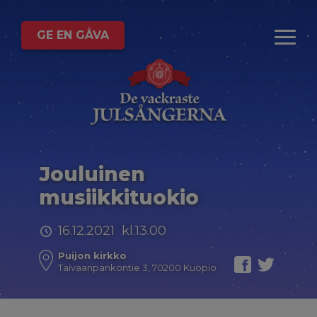
GE EN GÅVA
Jouluinen
musiikkituokio
16.12.2021 kl.13.00
Puijon kirkko
Taivaanpankontie 3, 70200 Kuopio