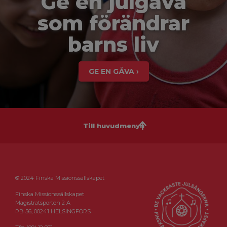
Ge en julgåva
som förändrar
barns liv
GE EN GÅVA ›
Till huvudmenyn
© 2024 Finska Missionssällskapet
Finska Missionssällskapet
Magistratsporten 2 A
PB 56, 00241 HELSINGFORS