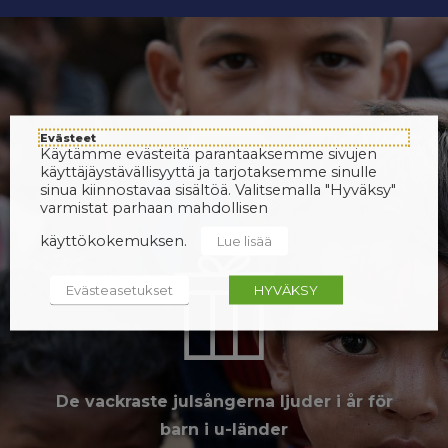
Evästeet
Käytämme evästeitä parantaaksemme sivujen
käyttäjäystävällisyyttä ja tarjotaksemme sinulle
sinua kiinnostavaa sisältöä. Valitsemalla "Hyväksy"
varmistat parhaan mahdollisen
käyttökokemuksen.
Lue lisää
Evästeasetukset
HYVÄKSY
De vackraste julsångerna ljuder i år för
barn i u-länder