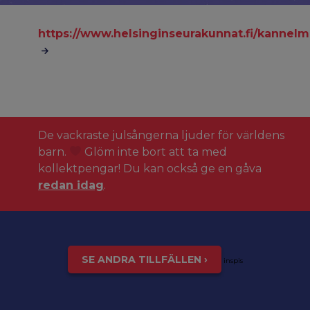
https://www.helsinginseurakunnat.fi/kanne
De vackraste julsångerna ljuder för världens
barn.
Glöm inte bort att ta med
kollektpengar! Du kan också ge en gåva
redan idag
.
SE ANDRA TILLFÄLLEN ›
inspis