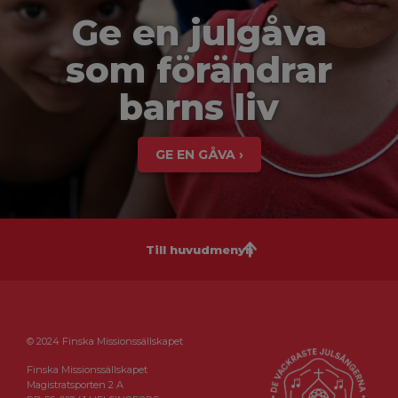
Ge en julgåva
som förändrar
barns liv
GE EN GÅVA ›
Till huvudmenyn
© 2024 Finska Missionssällskapet
Finska Missionssällskapet
Magistratsporten 2 A