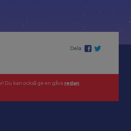
Dela:
ar! Du kan också ge en gåva
redan