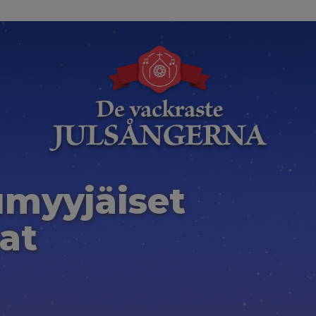
umyyjäiset
at