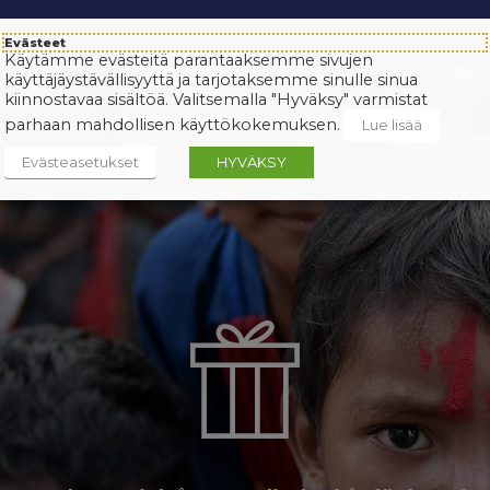
Evästeet
Käytämme evästeitä parantaaksemme sivujen
käyttäjäystävällisyyttä ja tarjotaksemme sinulle sinua
kiinnostavaa sisältöä. Valitsemalla "Hyväksy" varmistat
parhaan mahdollisen käyttökokemuksen.
Lue lisää
Evästeasetukset
HYVÄKSY