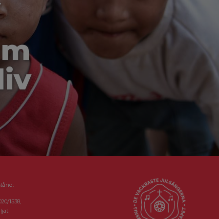
-
om
liv
stånd:
020/1538,
ljat