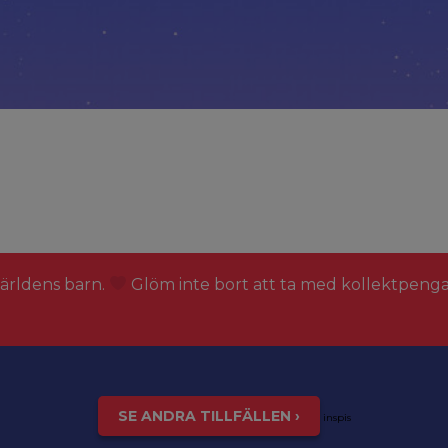
världens barn.
Glöm inte bort att ta med kollektpeng
SE ANDRA TILLFÄLLEN ›
inspis