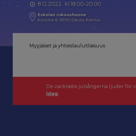
8.12.2022 kl.18.00-20.00
Eskolan rukoushuone
Koulutie 8, 69150 Eskola, Kannus
Myyjäiset ja yhteislaulutilaisuus
De vackraste julsångerna ljuder för 
idag
.