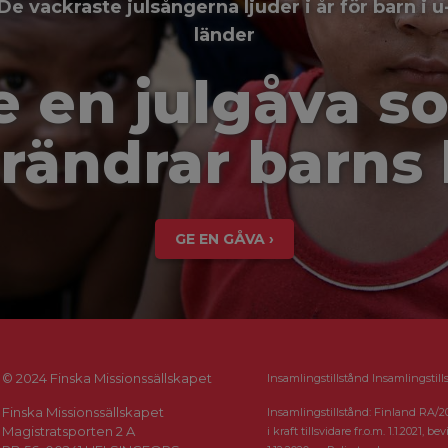
De vackraste julsångerna ljuder i år för barn i u
länder
e en julgåva s
rändrar barns 
GE EN GÅVA ›
© 2024 Finska Missionssällskapet
Insamlingstillstånd Insamlingstill
Finska Missionssällskapet
Insamlingstillstånd: Finland RA/2
Magistratsporten 2 A
i kraft tillsvidare fr.o.m. 1.1.2021, bevi