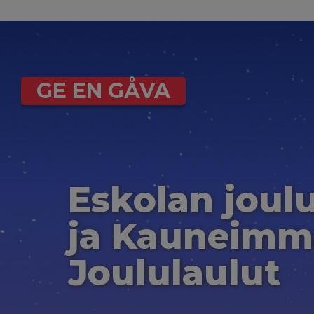
GE EN GÅVA
Eskolan joul
ja Kauneimm
Joululaulut