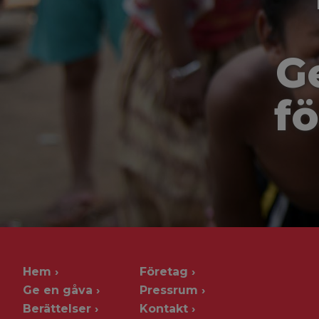
G
fö
Hem
Företag
Ge en gåva
Pressrum
Berättelser
Kontakt