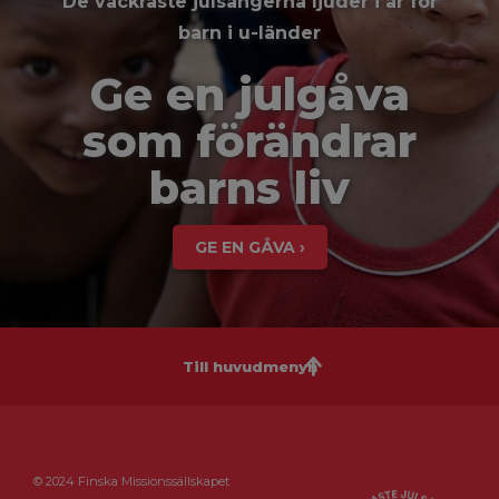
De vackraste julsångerna ljuder i år för
barn i u-länder
Ge en julgåva
som förändrar
barns liv
GE EN GÅVA ›
Till huvudmenyn
© 2024 Finska Missionssällskapet