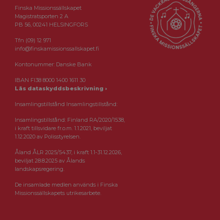
Finska Missionssällskapet
Magistratsporten 2 A
PB 56, 00241 HELSINGFORS
Tfn (09) 12 971
info@finskamissionssallskapet.fi
Kontonummer: Danske Bank
IBAN FI38 8000 1400 1611 30
Läs dataskyddsbeskrivning ›
Insamlingstillstånd Insamlingstillstånd:
Insamlingstillstånd: Finland RA/2020/1538,
i kraft tillsvidare fr.o.m. 1.1.2021, beviljat
1.12.2020 av Polisstyrelsen.
Åland ÅLR 2025/5437, i kraft 1.1-31.12.2026,
beviljat 28.8.2025 av Ålands
landskapsregering.
De insamlade medlen används i Finska
Missionssällskapets utrikesarbete.