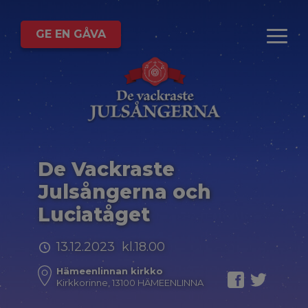
GE EN GÅVA
De Vackraste
Julsångerna och
Luciatåget
13.12.2023 kl.18.00
Hämeenlinnan kirkko
Kirkkorinne, 13100 HÄMEENLINNA