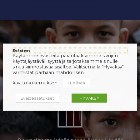
Evästeet
Käytämme evästeitä parantaaksemme sivujen
käyttäjäystävällisyyttä ja tarjotaksemme sinulle
sinua kiinnostavaa sisältöä. Valitsemalla "Hyväksy"
varmistat parhaan mahdollisen
käyttökokemuksen.
Lue lisää
Evästeasetukset
HYVÄKSY