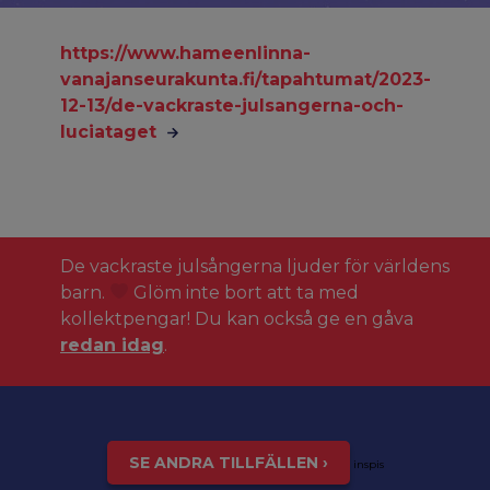
https://www.hameenlinna-
vanajanseurakunta.fi/tapahtumat/2023-
12-13/de-vackraste-julsangerna-och-
luciataget
De vackraste julsångerna ljuder för världens
barn.
Glöm inte bort att ta med
kollektpengar! Du kan också ge en gåva
redan idag
.
SE ANDRA TILLFÄLLEN ›
inspis