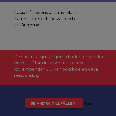
Lucia från Svenska samskolan i
Tammerfors och De vackraste
julsångerna.
De vackraste julsångerna ljuder för världens
barn.
Glöm inte bort att ta med
kollektpengar! Du kan också ge en gåva
redan idag
.
SE ANDRA TILLFÄLLEN ›
inspis