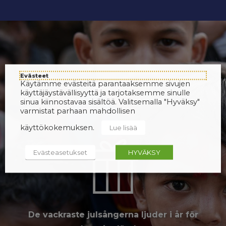
Evästeet
Käytämme evästeitä parantaaksemme sivujen
käyttäjäystävällisyyttä ja tarjotaksemme sinulle
sinua kiinnostavaa sisältöä. Valitsemalla "Hyväksy"
varmistat parhaan mahdollisen
käyttökokemuksen.
Lue lisää
Evästeasetukset
HYVÄKSY
De vackraste julsångerna ljuder i år för