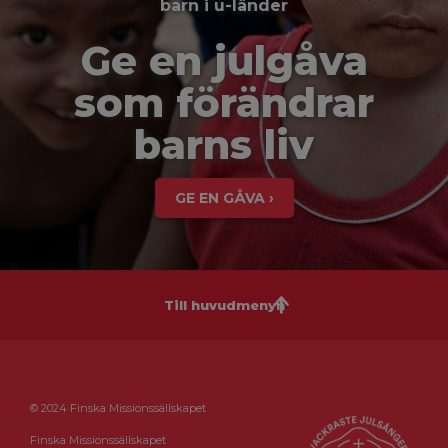
barn i u-länder
Ge en julgåva
som förändrar
barns liv
GE EN GÅVA ›
Till huvudmenyn
© 2024 Finska Missionssällskapet
Finska Missionssällskapet