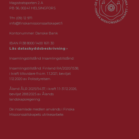
Magistratsporten 2 A
PB 56, 00241 HELSINGFORS
Tfn (09) 12 971
info@finskamissionssallskapet.fi
Kontonummer: Danske Bank
IBAN FI38 8000 1400 1611 30
Läs dataskyddsbeskrivning ›
Insamlingstillstånd Insamlingstillstånd:
Insamlingstillstånd: Finland RA/2020/1538,
i kraft tillsvidare fr.o.m. 1.1.2021, beviljat
1.12.2020 av Polisstyrelsen.
Åland ÅLR 2025/5437, i kraft 1.1-31.12.2026,
beviljat 28.8.2025 av Ålands
landskapsregering.
De insamlade medlen används i Finska
Missionssällskapets utrikesarbete.