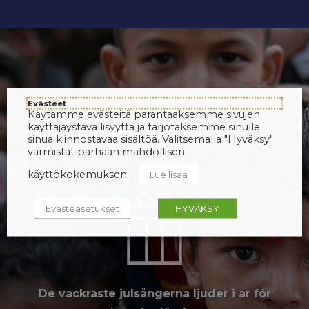
Evästeet
Käytämme evästeitä parantaaksemme sivujen
käyttäjäystävällisyyttä ja tarjotaksemme sinulle
sinua kiinnostavaa sisältöä. Valitsemalla "Hyväksy"
varmistat parhaan mahdollisen
käyttökokemuksen.
Lue lisää
Evästeasetukset
HYVÄKSY
De vackraste julsångerna ljuder i år för