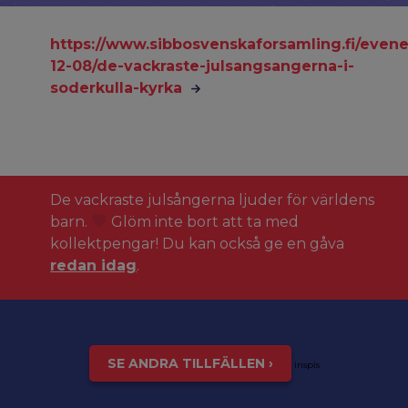
https://www.sibbosvenskaforsamling.fi/eve
12-08/de-vackraste-julsangsangerna-i-
soderkulla-kyrka
De vackraste julsångerna ljuder för världens
barn.
Glöm inte bort att ta med
kollektpengar! Du kan också ge en gåva
redan idag
.
SE ANDRA TILLFÄLLEN ›
inspis