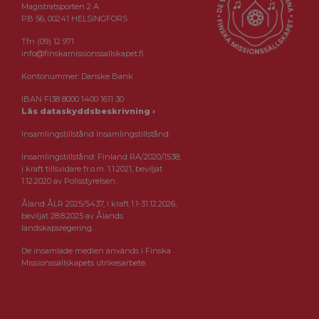
Magistratsporten 2 A
PB 56, 00241 HELSINGFORS
Tfn (09) 12 971
info@finskamissionssallskapet.fi
Kontonummer: Danske Bank
IBAN FI38 8000 1400 1611 30
Läs dataskyddsbeskrivning ›
Insamlingstillstånd Insamlingstillstånd:
Insamlingstillstånd: Finland RA/2020/1538,
i kraft tillsvidare fr.o.m. 1.1.2021, beviljat
1.12.2020 av Polisstyrelsen.
Åland ÅLR 2025/5437, i kraft 1.1-31.12.2026,
beviljat 28.8.2025 av Ålands
landskapsregering.
De insamlade medlen används i Finska
Missionssällskapets utrikesarbete.