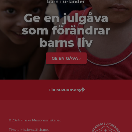
barn i u-länder
Ge en julgåva
som förändrar
barns liv
GE EN GÅVA ›
Till huvudmenyn
© 2024 Finska Missionssällskapet
Finska Missionssällskapet