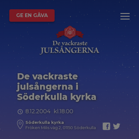
GE EN GÅVA
De vackraste
julsångerna i
Söderkulla kyrka
8.12.2004 kl.18.00
Söderkulla kyrka
Fröken Milis väg 2, 01150 Söderkulla