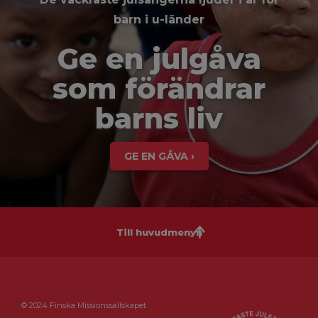
barn i u-länder
Ge en julgåva
som förändrar
barns liv
GE EN GÅVA ›
Till huvudmenyn
© 2024 Finska Missionssällskapet