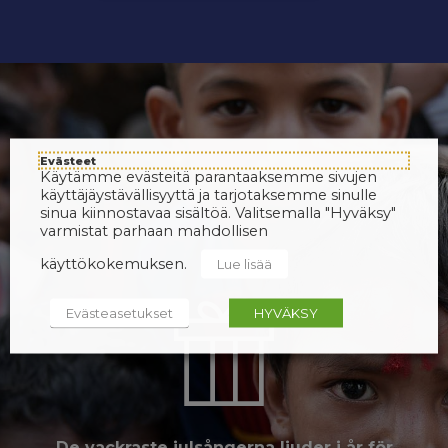
Evästeet
Käytämme evästeitä parantaaksemme sivujen
käyttäjäystävällisyyttä ja tarjotaksemme sinulle
sinua kiinnostavaa sisältöä. Valitsemalla "Hyväksy"
varmistat parhaan mahdollisen
käyttökokemuksen.
Lue lisää
Evästeasetukset
HYVÄKSY
De vackraste julsångerna ljuder i år för