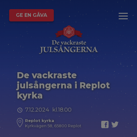
GE EN GÅVA
De vackraste
julsångerna i Replot
kyrka
7.12.2024 kl.18.00
Replot kyrka
Kyrkvägen 58, 65800 Replot