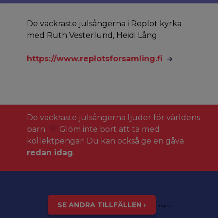
De vackraste julsångerna i Replot kyrka
med Ruth Vesterlund, Heidi Lång
https://www.replotsforsamling.fi
De vackraste julsångerna ljuder för världens
barn.
Glöm inte bort att ta med
kollektpengar! Du kan också ge en gåva
redan idag
.
SE ANDRA TILLFÄLLEN ›
inspis