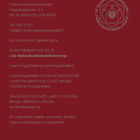
Finska Missionssällskapet
Magistratsporten 2 A
PB 56, 00241 HELSINGFORS
Tfn (09) 12 971
info@finskamissionssallskapet.fi
Kontonummer: Danske Bank
IBAN FI38 8000 1400 1611 30
Läs dataskyddsbeskrivning ›
Insamlingstillstånd Insamlingstillstånd:
Insamlingstillstånd: Finland RA/2020/1538,
i kraft tillsvidare fr.o.m. 1.1.2021, beviljat
1.12.2020 av Polisstyrelsen.
Åland ÅLR 2025/5437, i kraft 1.1-31.12.2026,
beviljat 28.8.2025 av Ålands
landskapsregering.
De insamlade medlen används i Finska
Missionssällskapets utrikesarbete.