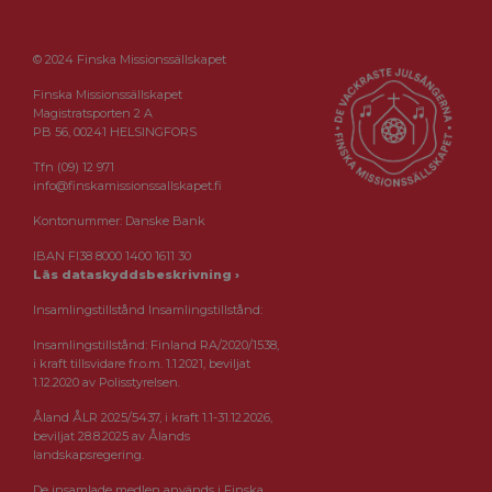
© 2024 Finska Missionssällskapet
Finska Missionssällskapet
Magistratsporten 2 A
PB 56, 00241 HELSINGFORS
Tfn (09) 12 971
info@finskamissionssallskapet.fi
Kontonummer: Danske Bank
IBAN FI38 8000 1400 1611 30
Läs dataskyddsbeskrivning ›
Insamlingstillstånd Insamlingstillstånd:
Insamlingstillstånd: Finland RA/2020/1538,
i kraft tillsvidare fr.o.m. 1.1.2021, beviljat
1.12.2020 av Polisstyrelsen.
Åland ÅLR 2025/5437, i kraft 1.1-31.12.2026,
beviljat 28.8.2025 av Ålands
landskapsregering.
De insamlade medlen används i Finska