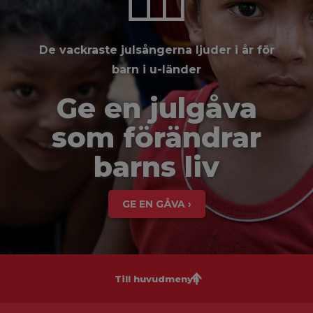
De vackraste julsångerna ljuder i år för
barn i u-länder
Ge en julgåva
som förändrar
barns liv
GE EN GÅVA ›
Till huvudmenyn