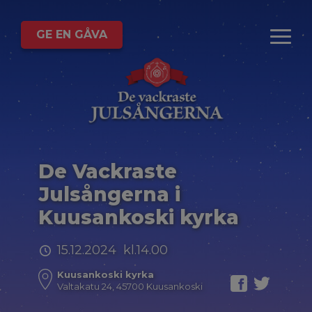
GE EN GÅVA
De Vackraste
Julsångerna i
Kuusankoski kyrka
15.12.2024 kl.14.00
Kuusankoski kyrka
Valtakatu 24, 45700 Kuusankoski