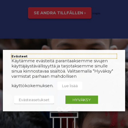
SE ANDRA TILLFÄLLEN ›
inspis
Evästeet
Käytämme evästeitä parantaaksemme sivujen
käyttäjäystävällisyyttä ja tarjotaksemme sinulle
sinua kiinnostavaa sisältöä. Valitsemalla "Hyväksy"
varmistat parhaan mahdollisen
käyttökokemuksen.
Lue lisää
Evästeasetukset
HYVÄKSY