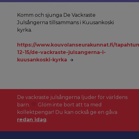
Komm och sjunga De Vackraste
Julsångerna tillsammans i Kuusankoski
kyrka.
https://www.kouvolanseurakunnat.fi/tapahtu
12-15/de-vackraste-julsangerna-i-
kuusankoski-kyrka
De vackraste julsångerna ljuder för världens
barn.
Glöm inte bort att ta med
kollektpengar! Du kan också ge en gåva
redan idag
.