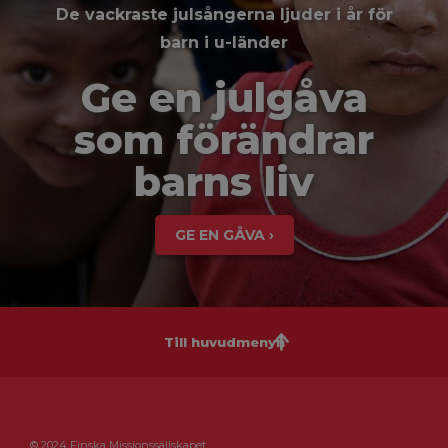
De vackraste julsångerna ljuder i år för
barn i u-länder
Ge en julgåva
som förändrar
barns liv
GE EN GÅVA ›
Till huvudmenyn
© 2024 Finska Missionssällskapet