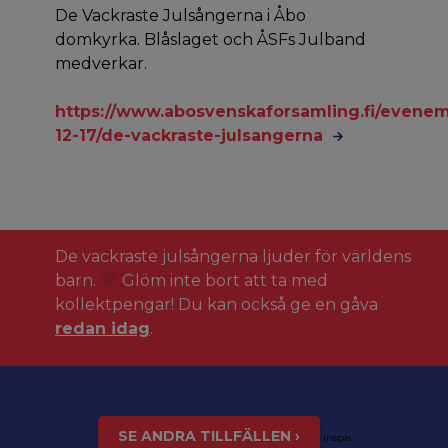
De Vackraste Julsångerna i Åbo
domkyrka. Blåslaget och ÅSFs Julband
medverkar.
https://www.abosvenskaforsamling.fi/evene
12-17/de-vackraste-julsangerna
De vackraste julsångerna ljuder för världens
barn.
Glöm inte bort att ta med
kollektpengar! Du kan också ge en gåva
redan idag
.
SE ANDRA TILLFÄLLEN ›
inspis