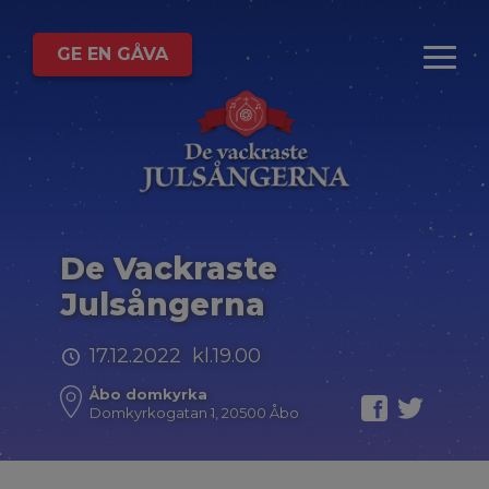
GE EN GÅVA
De Vackraste
Julsångerna
17.12.2022 kl.19.00
Åbo domkyrka
Domkyrkogatan 1, 20500 Åbo