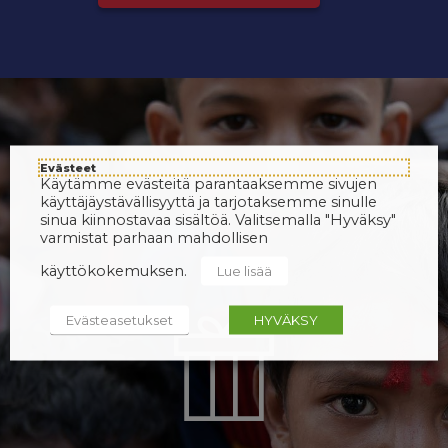
Evästeet
Käytämme evästeitä parantaaksemme sivujen
käyttäjäystävällisyyttä ja tarjotaksemme sinulle
sinua kiinnostavaa sisältöä. Valitsemalla "Hyväksy"
varmistat parhaan mahdollisen
käyttökokemuksen.
Lue lisää
Evästeasetukset
HYVÄKSY