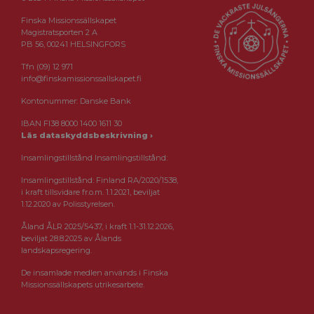
Finska Missionssällskapet
Magistratsporten 2 A
PB 56, 00241 HELSINGFORS
Tfn (09) 12 971
info@finskamissionssallskapet.fi
Kontonummer: Danske Bank
IBAN FI38 8000 1400 1611 30
Läs dataskyddsbeskrivning ›
Insamlingstillstånd Insamlingstillstånd:
Insamlingstillstånd: Finland RA/2020/1538,
i kraft tillsvidare fr.o.m. 1.1.2021, beviljat
1.12.2020 av Polisstyrelsen.
Åland ÅLR 2025/5437, i kraft 1.1-31.12.2026,
beviljat 28.8.2025 av Ålands
landskapsregering.
De insamlade medlen används i Finska
Missionssällskapets utrikesarbete.