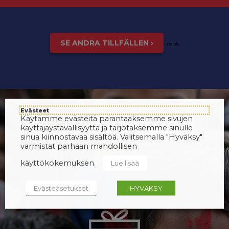
SE ANDRA TILLFÄLLEN ›
inspis
Evästeet
Käytämme evästeitä parantaaksemme sivujen
käyttäjäystävällisyyttä ja tarjotaksemme sinulle
sinua kiinnostavaa sisältöä. Valitsemalla "Hyväksy"
varmistat parhaan mahdollisen
käyttökokemuksen.
Lue lisää
Evästeasetukset
HYVÄKSY