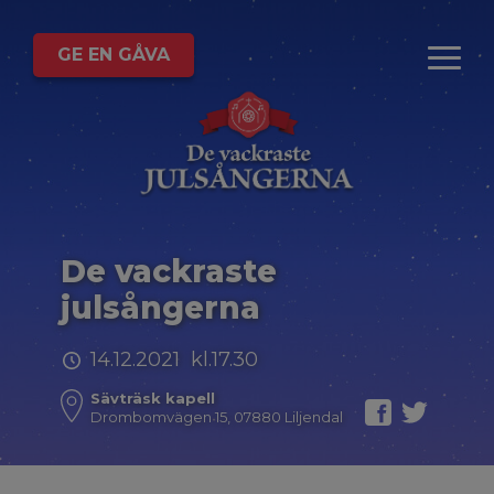
GE EN GÅVA
De vackraste
julsångerna
14.12.2021 kl.17.30
Sävträsk kapell
Drombomvägen 15, 07880 Liljendal