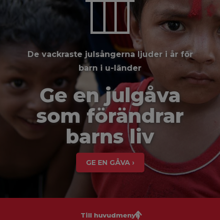
De vackraste julsångerna ljuder i år för
barn i u-länder
Ge en julgåva
som förändrar
barns liv
GE EN GÅVA ›
Till huvudmenyn