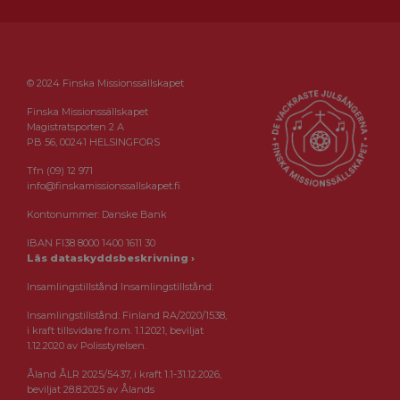
© 2024 Finska Missionssällskapet
Finska Missionssällskapet
Magistratsporten 2 A
PB 56, 00241 HELSINGFORS
Tfn (09) 12 971
info@finskamissionssallskapet.fi
Kontonummer: Danske Bank
IBAN FI38 8000 1400 1611 30
Läs dataskyddsbeskrivning ›
Insamlingstillstånd Insamlingstillstånd:
Insamlingstillstånd: Finland RA/2020/1538,
i kraft tillsvidare fr.o.m. 1.1.2021, beviljat
1.12.2020 av Polisstyrelsen.
Åland ÅLR 2025/5437, i kraft 1.1-31.12.2026,
beviljat 28.8.2025 av Ålands