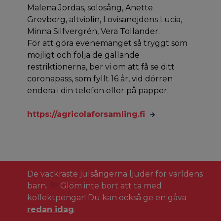
Malena Jordas, solosång, Anette
Grevberg, altviolin, Lovisanejdens Lucia,
Minna Silfvergrén, Vera Tollander.
För att göra evenemanget så tryggt som
möjligt och följa de gällande
restriktionerna, ber vi om att få se ditt
coronapass, som fyllt 16 år, vid dörren
endera i din telefon eller på papper.
https://agricolaforsamling.fi
De vackraste julsångerna ljuder för världens
barn.
Glöm inte bort att ta med
kollektpengar! Du kan också ge en gåva
redan idag
.