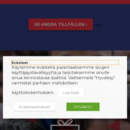
SE ANDRA TILLFÄLLEN ›
inspis
Evästeet
Käytämme evästeitä parantaaksemme sivujen
käyttäjäystävällisyyttä ja tarjotaksemme sinulle
sinua kiinnostavaa sisältöä. Valitsemalla "Hyväksy"
varmistat parhaan mahdollisen
käyttökokemuksen.
Lue lisää
Evästeasetukset
HYVÄKSY