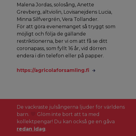
Malena Jordas, solosång, Anette
Grevberg, altviolin, Lovisanejdens Lucia,
Minna Silfvergrén, Vera Tollander.
För att göra evenemanget så tryggt som
möjligt och följa de gällande
restriktionerna, ber vi om att få se ditt
coronapass, som fyllt 16 år, vid dörren
endera i din telefon eller på papper.
https://agricolaforsamling.fi
De vackraste julsångerna ljuder för världens
barn.
Glöm inte bort att ta med
kollektpengar! Du kan också ge en gåva
redan idag
.