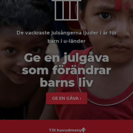
De vackraste julsångerna ljuder i år för
barn i u-länder
Ge en julgåva
som förändrar
barns liv
GE EN GÅVA ›
Till huvudmenyn