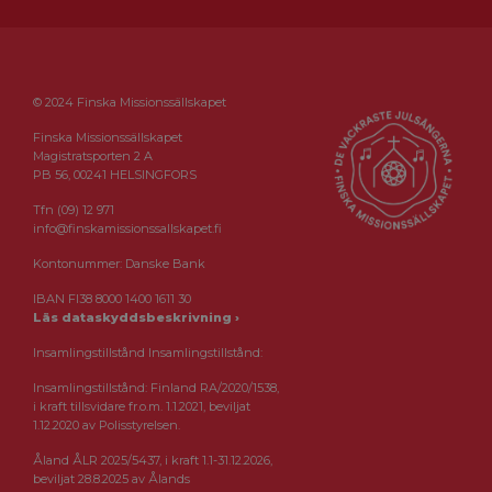
© 2024 Finska Missionssällskapet
Finska Missionssällskapet
Magistratsporten 2 A
PB 56, 00241 HELSINGFORS
Tfn (09) 12 971
info@finskamissionssallskapet.fi
Kontonummer: Danske Bank
IBAN FI38 8000 1400 1611 30
Läs dataskyddsbeskrivning ›
Insamlingstillstånd Insamlingstillstånd:
Insamlingstillstånd: Finland RA/2020/1538,
i kraft tillsvidare fr.o.m. 1.1.2021, beviljat
1.12.2020 av Polisstyrelsen.
Åland ÅLR 2025/5437, i kraft 1.1-31.12.2026,
beviljat 28.8.2025 av Ålands