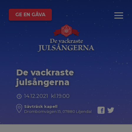
GE EN GÅVA
De vackraste
julsångerna
14.12.2021 kl.19.00
Sävträsk kapell
Drombomvägen 15, 07880 Liljendal