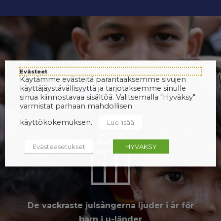
Evästeet
Käytämme evästeitä parantaaksemme sivujen
käyttäjäystävällisyyttä ja tarjotaksemme sinulle
sinua kiinnostavaa sisältöä. Valitsemalla "Hyväksy"
varmistat parhaan mahdollisen
käyttökokemuksen.
Lue lisää
Evästeasetukset
HYVÄKSY
De vackraste julsångerna ljuder i år för
barn i u-länder