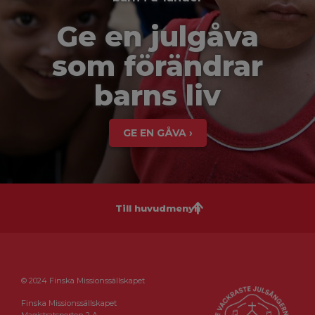
Ge en julgåva
som förändrar
barns liv
GE EN GÅVA ›
Till huvudmenyn
© 2024 Finska Missionssällskapet
Finska Missionssällskapet