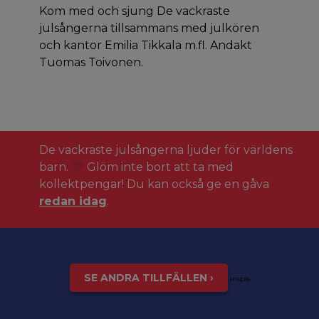
Kom med och sjung De vackraste
julsångerna tillsammans med julkören
och kantor Emilia Tikkala m.fl. Andakt
Tuomas Toivonen.
De vackraste julsångerna ljuder för världens
barn.
Glöm inte bort att ta med
kollektpengar! Du kan också ge en gåva
redan idag
.
SE ANDRA TILLFÄLLEN ›
inspis