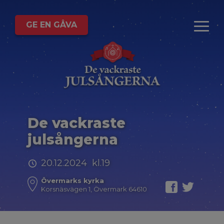
GE EN GÅVA
De vackraste
julsångerna
20.12.2024 kl.19
Övermarks kyrka
Korsnäsvägen 1, Övermark 64610