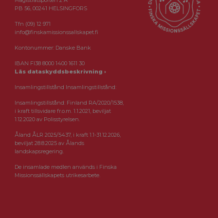
Magistratsporten 2 A
PB 56, 00241 HELSINGFORS
Tfn (09) 12 971
info@finskamissionssallskapet.fi
Kontonummer: Danske Bank
IBAN FI38 8000 1400 1611 30
Läs dataskyddsbeskrivning ›
Insamlingstillstånd Insamlingstillstånd:
Insamlingstillstånd: Finland RA/2020/1538,
i kraft tillsvidare fr.o.m. 1.1.2021, beviljat
1.12.2020 av Polisstyrelsen.
Åland ÅLR 2025/5437, i kraft 1.1-31.12.2026,
beviljat 28.8.2025 av Ålands
landskapsregering.
De insamlade medlen används i Finska
Missionssällskapets utrikesarbete.