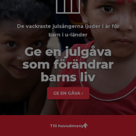
De vackraste julsångerna ljuder i år för
barn i u-länder
Ge en julgåva
som förändrar
barns liv
GE EN GÅVA ›
Till huvudmenyn