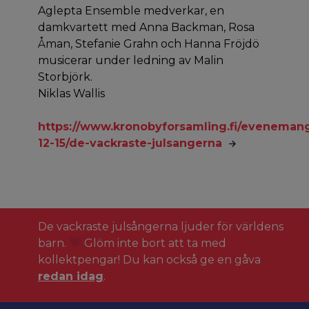
Aglepta Ensemble medverkar, en
damkvartett med Anna Backman, Rosa
Åman, Stefanie Grahn och Hanna Fröjdö
musicerar under ledning av Malin
Storbjörk.
Niklas Wallis
https://www.kronobyforsamling.fi/eveneman
12-15/de-vackraste-julsangerna
De vackraste julsångerna ljuder för världens
barn.
Glöm inte bort att ta med
kollektpengar! Du kan också ge en gåva
redan idag
.