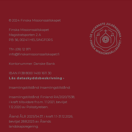
© 2024 Finska Missionssällskapet
Finska Missionssällskapet
Magistratsporten 2 A
PB 56, 00241 HELSINGFORS
Tfn (09) 12 971
info@finskamissionssallskapet.fi
Kontonummer: Danske Bank
IBAN FI38 8000 1400 1611 30
Läs dataskyddsbeskrivning ›
Insamlingstillstånd Insamlingstillstånd:
Insamlingstillstånd: Finland RA/2020/1538,
i kraft tillsvidare fr.o.m. 1.1.2021, beviljat
1.12.2020 av Polisstyrelsen.
Åland ÅLR 2025/5437, i kraft 1.1-31.12.2026,
beviljat 28.8.2025 av Ålands
landskapsregering.