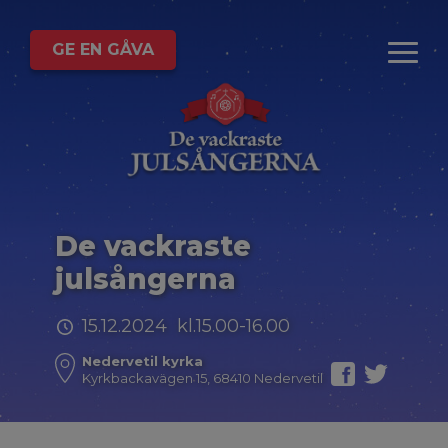
GE EN GÅVA
De vackraste
julsångerna
15.12.2024 kl.15.00-16.00
Nedervetil kyrka
Kyrkbackavägen 15, 68410 Nedervetil