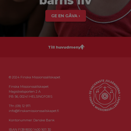
barns liv
GE EN GÅVA ›
Till huvudmenyn
© 2024 Finska Missionssällskapet
Finska Missionssällskapet
Magistratsporten 2 A
PB 56, 00241 HELSINGFORS
Tfn (09) 12 971
info@finskamissionssallskapet.fi
Kontonummer: Danske Bank
IBAN FI38 8000 1400 1611 30