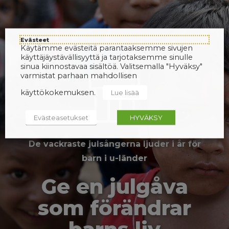
Evästeet
Käytämme evästeitä parantaaksemme sivujen
käyttäjäystävällisyyttä ja tarjotaksemme sinulle
sinua kiinnostavaa sisältöä. Valitsemalla "Hyväksy"
varmistat parhaan mahdollisen
käyttökokemuksen.
Lue lisää
Evästeasetukset
HYVÄKSY
De vackraste julsångerna ljuder i år för
barn i u-länder
Ge en julgåva
som förändrar