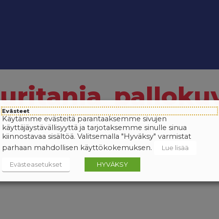
ritania_pallokuv
Evästeet
Käytämme evästeitä parantaaksemme sivujen
käyttäjäystävällisyyttä ja tarjotaksemme sinulle sinua
kiinnostavaa sisältöä. Valitsemalla "Hyväksy" varmistat
parhaan mahdollisen käyttökokemuksen.
Lue lisää
Evästeasetukset
HYVÄKSY