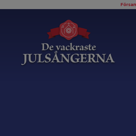
Försam