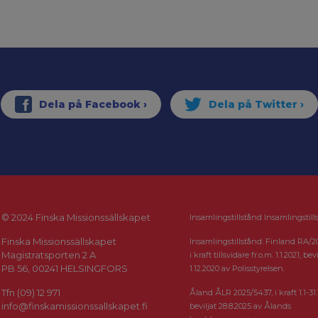
© 2024 Finska Missionssällskapet
Insamlingstillstånd Insamlingstill
Finska Missionssällskapet
Insamlingstillstånd: Finland RA/2
Magistratsporten 2 A
i kraft tillsvidare fr.o.m. 1.1.2021, bevi
PB 56, 00241 HELSINGFORS
1.12.2020 av Polisstyrelsen.
Tfn (09) 12 971
Åland ÅLR 2025/5437, i kraft 1.1-31.
info@finskamissionssallskapet.fi
beviljat 28.8.2025 av Ålands