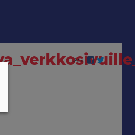
a_verkkosivuill
Dela: