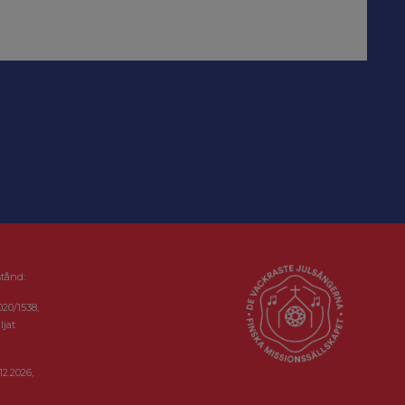
stånd:
020/1538,
ljat
12.2026,