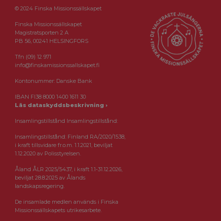
© 2024 Finska Missionssällskapet
Finska Missionssällskapet
Magistratsporten 2 A
PB 56, 00241 HELSINGFORS
Tfn (09) 12 971
info@finskamissionssallskapet.fi
Kontonummer: Danske Bank
IBAN FI38 8000 1400 1611 30
Läs dataskyddsbeskrivning ›
Insamlingstillstånd Insamlingstillstånd:
Insamlingstillstånd: Finland RA/2020/1538,
i kraft tillsvidare fr.o.m. 1.1.2021, beviljat
1.12.2020 av Polisstyrelsen.
Åland ÅLR 2025/5437, i kraft 1.1-31.12.2026,
beviljat 28.8.2025 av Ålands
landskapsregering.
De insamlade medlen används i Finska
Missionssällskapets utrikesarbete.