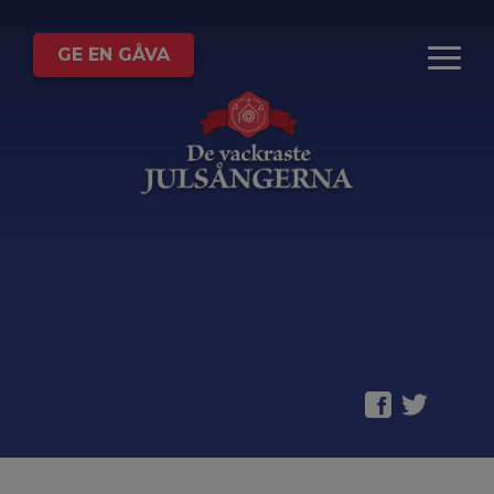
GE EN GÅVA