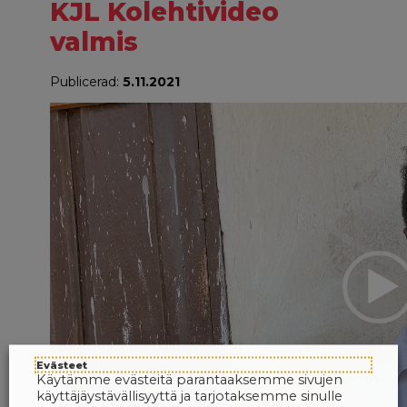
KJL Kolehtivideo
valmis
Publicerad:
5.11.2021
Videospelare
Evästeet
Käytämme evästeitä parantaaksemme sivujen
käyttäjäystävällisyyttä ja tarjotaksemme sinulle