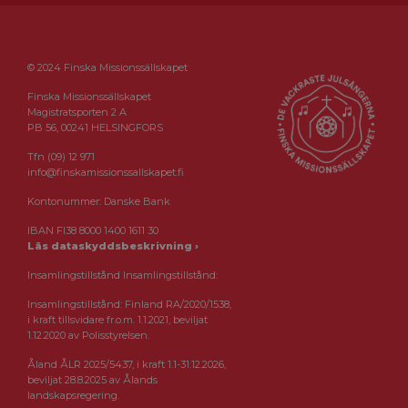
© 2024 Finska Missionssällskapet
Finska Missionssällskapet
Magistratsporten 2 A
PB 56, 00241 HELSINGFORS
Tfn (09) 12 971
info@finskamissionssallskapet.fi
Kontonummer: Danske Bank
IBAN FI38 8000 1400 1611 30
Läs dataskyddsbeskrivning ›
Insamlingstillstånd Insamlingstillstånd:
Insamlingstillstånd: Finland RA/2020/1538,
i kraft tillsvidare fr.o.m. 1.1.2021, beviljat
1.12.2020 av Polisstyrelsen.
Åland ÅLR 2025/5437, i kraft 1.1-31.12.2026,
beviljat 28.8.2025 av Ålands
landskapsregering.