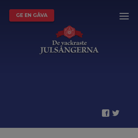
GE EN GÅVA