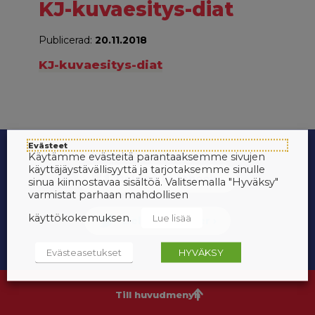
KJ-kuvaesitys-diat
Publicerad:
20.11.2018
KJ-kuvaesitys-diat
Evästeet
Käytämme evästeitä parantaaksemme sivujen
käyttäjäystävällisyyttä ja tarjotaksemme sinulle
sinua kiinnostavaa sisältöä. Valitsemalla "Hyväksy"
varmistat parhaan mahdollisen
käyttökokemuksen.
Lue lisää
Evästeasetukset
HYVÄKSY
Till huvudmenyn