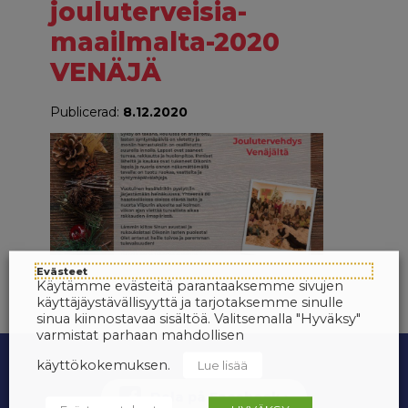
jouluterveisia-
maailmalta-2020
VENÄJÄ
Publicerad:
8.12.2020
Evästeet
Käytämme evästeitä parantaaksemme sivujen
käyttäjäystävällisyyttä ja tarjotaksemme sinulle
sinua kiinnostavaa sisältöä. Valitsemalla "Hyväksy"
varmistat parhaan mahdollisen
käyttökokemuksen.
Lue lisää