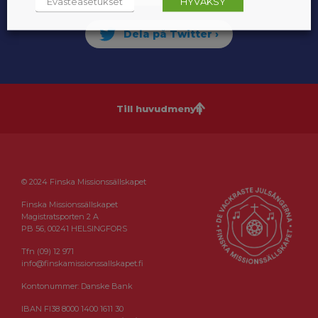
Evästeasetukset
HYVÄKSY
Till huvudmenyn
© 2024 Finska Missionssällskapet
Finska Missionssällskapet
Magistratsporten 2 A
PB 56, 00241 HELSINGFORS
Tfn (09) 12 971
info@finskamissionssallskapet.fi
Kontonummer: Danske Bank
IBAN FI38 8000 1400 1611 30