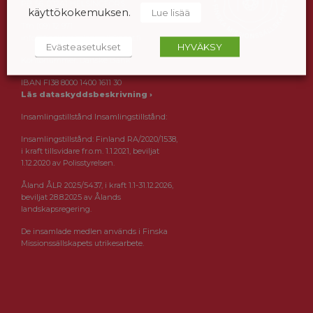
PB 56, 00241 HELSINGFORS
käyttökokemuksen.
Lue lisää
Tfn (09) 12 971
info@finskamissionssallskapet.fi
Evästeasetukset
HYVÄKSY
Kontonummer: Danske Bank
IBAN FI38 8000 1400 1611 30
Läs dataskyddsbeskrivning ›
Insamlingstillstånd Insamlingstillstånd:
Insamlingstillstånd: Finland RA/2020/1538,
i kraft tillsvidare fr.o.m. 1.1.2021, beviljat
1.12.2020 av Polisstyrelsen.
Åland ÅLR 2025/5437, i kraft 1.1-31.12.2026,
beviljat 28.8.2025 av Ålands
landskapsregering.
De insamlade medlen används i Finska
Missionssällskapets utrikesarbete.