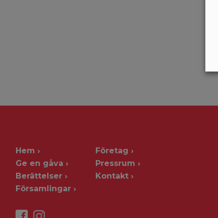
Hem
Företag
Ge en gåva
Pressrum
Berättelser
Kontakt
Församlingar