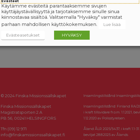
Evästeet
Käytämme evästeitä parantaaksemme sivujen
käyttäjäystävällisyyttä ja tarjotaksemme sinulle sinua
kiinnostavaa sisältöä. Valitsemalla "Hyväksy" varmistat
parhaan mahdollisen käyttökokemuksen.
Lue lisää
Evästeasetukset
HYVÄKSY
© 2024 Finska Missionssällskapet
Insamlingstillstånd Insamlingstill
Finska Missionssällskapet
Insamlingstillstånd: Finland RA/2
Magistratsporten 2 A
i kraft tillsvidare fr.o.m. 1.1.2021, bevi
PB 56, 00241 HELSINGFORS
1.12.2020 av Polisstyrelsen.
Tfn (09) 12 971
Åland ÅLR 2025/5437, i kraft 1.1-31.
info@finskamissionssallskapet.fi
beviljat 28.8.2025 av Ålands