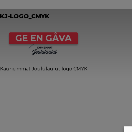
KJ-LOGO_CMYK
GE EN GÅVA
Kauneimmat Joululaulut logo CMYK