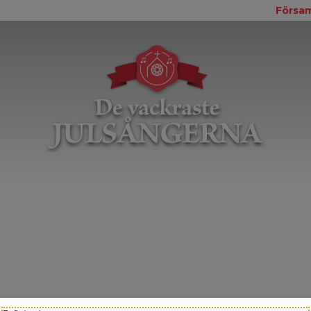
Försam