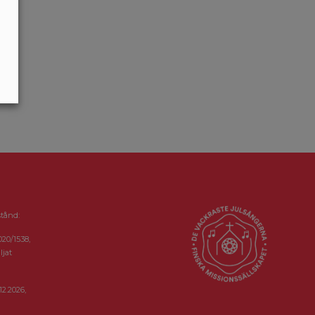
stånd:
020/1538,
ljat
12.2026,