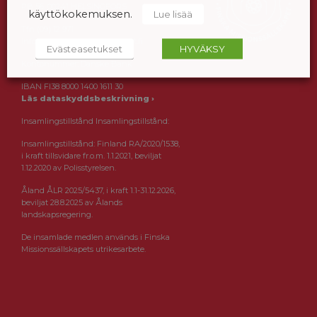
PB 56, 00241 HELSINGFORS
käyttökokemuksen.
Lue lisää
Tfn (09) 12 971
info@finskamissionssallskapet.fi
Evästeasetukset
HYVÄKSY
Kontonummer: Danske Bank
IBAN FI38 8000 1400 1611 30
Läs dataskyddsbeskrivning ›
Insamlingstillstånd Insamlingstillstånd:
Insamlingstillstånd: Finland RA/2020/1538,
i kraft tillsvidare fr.o.m. 1.1.2021, beviljat
1.12.2020 av Polisstyrelsen.
Åland ÅLR 2025/5437, i kraft 1.1-31.12.2026,
beviljat 28.8.2025 av Ålands
landskapsregering.
De insamlade medlen används i Finska
Missionssällskapets utrikesarbete.