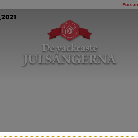
Försam
_2021