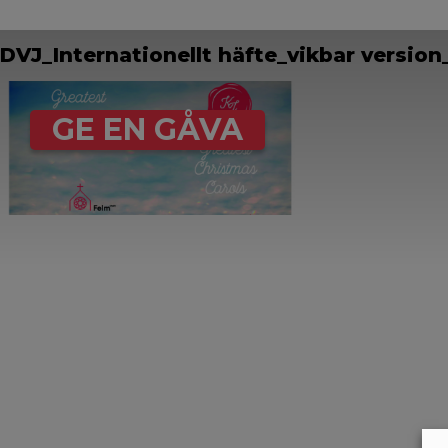
DVJ_Internationellt häfte_vikbar version
GE EN GÅVA