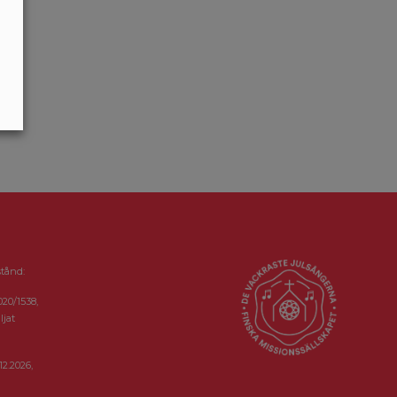
stånd:
020/1538,
ljat
12.2026,