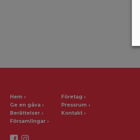
Hem
Företag
Ge en gåva
Pressrum
Berättelser
Kontakt
Församlingar