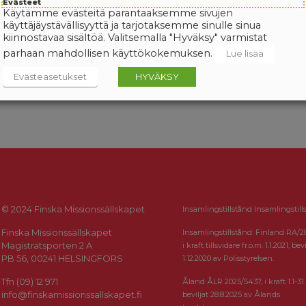
Evästeet
Käytämme evästeitä parantaaksemme sivujen
käyttäjäystävällisyyttä ja tarjotaksemme sinulle sinua
kiinnostavaa sisältöä. Valitsemalla "Hyväksy" varmistat
parhaan mahdollisen käyttökokemuksen.
Lue lisää
Evästeasetukset
HYVÄKSY
© 2024 Finska Missionssällskapet
Insamlingstillstånd Insamlingstill
Finska Missionssällskapet
Insamlingstillstånd: Finland RA/2
Magistratsporten 2 A
i kraft tillsvidare fr.o.m. 1.1.2021, bevi
PB 56, 00241 HELSINGFORS
1.12.2020 av Polisstyrelsen.
Tfn (09) 12 971
Åland ÅLR 2025/5437, i kraft 1.1-31.
info@finskamissionssallskapet.fi
beviljat 28.8.2025 av Ålands