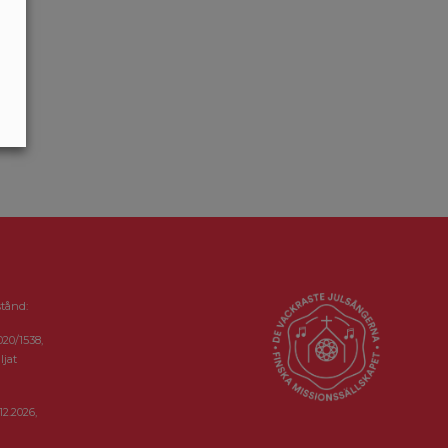
stånd:
020/1538,
ljat
12.2026,