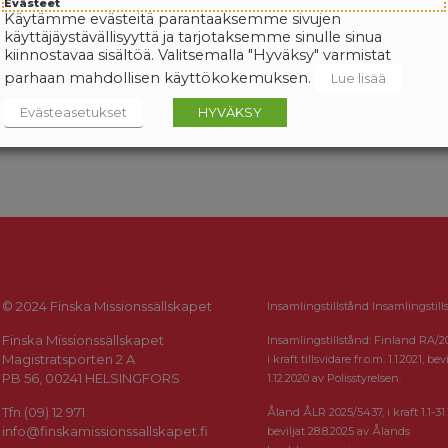
Evästeet
Käytämme evästeitä parantaaksemme sivujen
käyttäjäystävällisyyttä ja tarjotaksemme sinulle sinua
kiinnostavaa sisältöä. Valitsemalla "Hyväksy" varmistat
parhaan mahdollisen käyttökokemuksen.
Lue lisää
Evästeasetukset
HYVÄKSY
© 2024 Finska Missionssällskapet
Insamlingstillstånd Insamlingstill
Finska Missionssällskapet
Insamlingstillstånd: Finland RA/2
Magistratsporten 2 A
i kraft tillsvidare fr.o.m. 1.1.2021, bevi
PB 56, 00241 HELSINGFORS
1.12.2020 av Polisstyrelsen.
Tfn (09) 12 971
Åland ÅLR 2025/5437, i kraft 1.1-31.
info@finskamissionssallskapet.fi
beviljat 28.8.2025 av Ålands