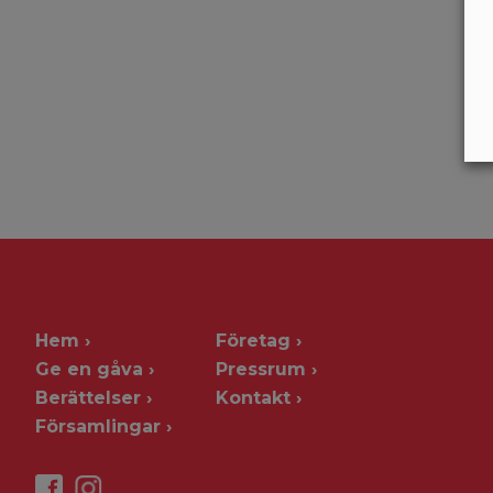
Hem
Företag
Ge en gåva
Pressrum
Berättelser
Kontakt
Församlingar