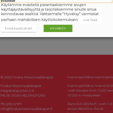
Evästeet
Käytämme evästeitä parantaaksemme sivujen
käyttäjäystävällisyyttä ja tarjotaksemme sinulle sinua
kiinnostavaa sisältöä. Valitsemalla "Hyväksy" varmistat
parhaan mahdollisen käyttökokemuksen.
Lue lisää
Evästeasetukset
HYVÄKSY
© 2024 Finska Missionssällskapet
Insamlingstillstånd Insamlingstill
Finska Missionssällskapet
Insamlingstillstånd: Finland RA/2
Magistratsporten 2 A
i kraft tillsvidare fr.o.m. 1.1.2021, bevi
PB 56, 00241 HELSINGFORS
1.12.2020 av Polisstyrelsen.
Tfn (09) 12 971
Åland ÅLR 2025/5437, i kraft 1.1-31.
info@finskamissionssallskapet.fi
beviljat 28.8.2025 av Ålands