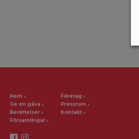
Hem
Företag
Ge en gåva
Pressrum
Berättelser
Kontakt
Församlingar