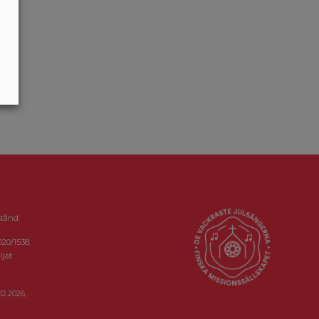
stånd:
020/1538,
ljat
12.2026,