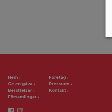
Hem
Företag
Ge en gåva
Pressrum
Berättelser
Kontakt
Församlingar