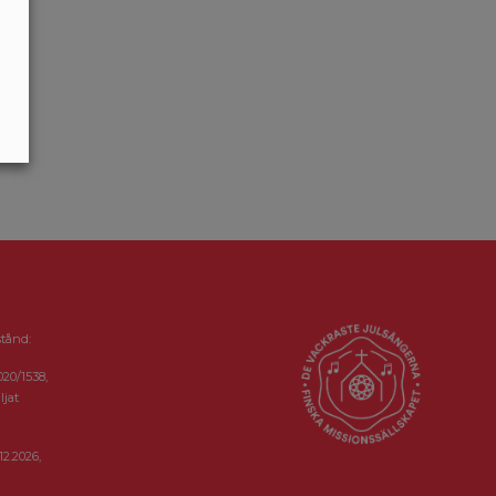
stånd:
020/1538,
ljat
12.2026,