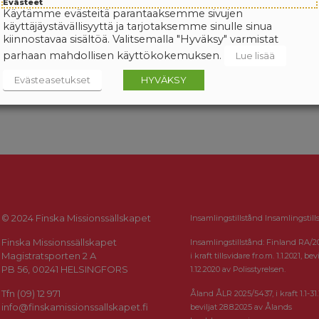
Evästeet
Käytämme evästeitä parantaaksemme sivujen
käyttäjäystävällisyyttä ja tarjotaksemme sinulle sinua
kiinnostavaa sisältöä. Valitsemalla "Hyväksy" varmistat
parhaan mahdollisen käyttökokemuksen.
Lue lisää
Evästeasetukset
HYVÄKSY
© 2024 Finska Missionssällskapet
Insamlingstillstånd Insamlingstill
Finska Missionssällskapet
Insamlingstillstånd: Finland RA/2
Magistratsporten 2 A
i kraft tillsvidare fr.o.m. 1.1.2021, bevi
PB 56, 00241 HELSINGFORS
1.12.2020 av Polisstyrelsen.
Tfn (09) 12 971
Åland ÅLR 2025/5437, i kraft 1.1-31.
info@finskamissionssallskapet.fi
beviljat 28.8.2025 av Ålands