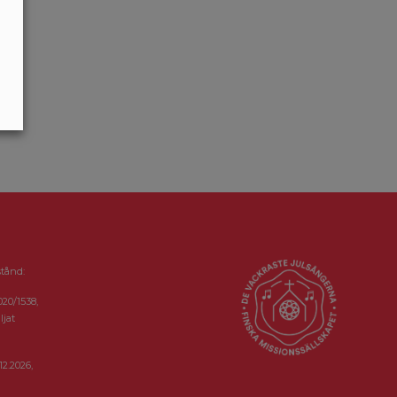
stånd:
020/1538,
ljat
12.2026,