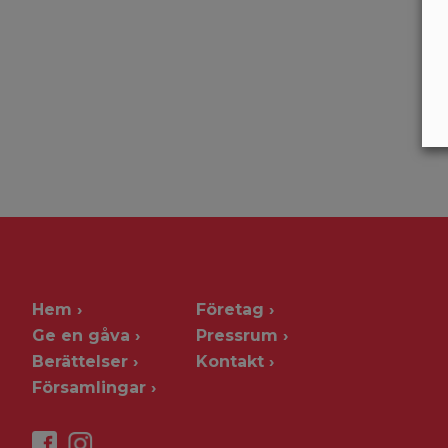
Hem
Företag
Ge en gåva
Pressrum
Berättelser
Kontakt
Församlingar