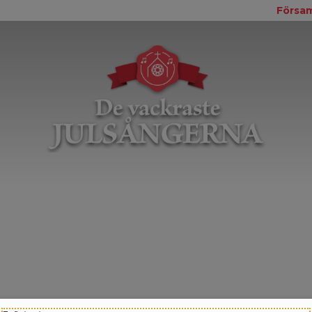
Försam