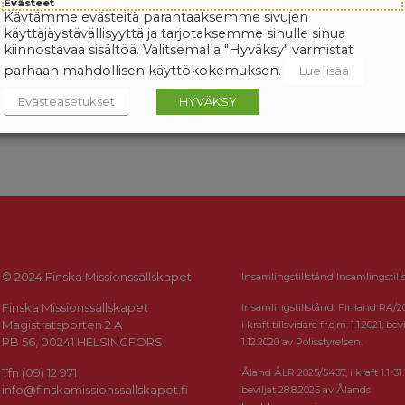
Evästeet
Käytämme evästeitä parantaaksemme sivujen
käyttäjäystävällisyyttä ja tarjotaksemme sinulle sinua
kiinnostavaa sisältöä. Valitsemalla "Hyväksy" varmistat
parhaan mahdollisen käyttökokemuksen.
Lue lisää
Evästeasetukset
HYVÄKSY
© 2024 Finska Missionssällskapet
Insamlingstillstånd Insamlingstill
Finska Missionssällskapet
Insamlingstillstånd: Finland RA/2
Magistratsporten 2 A
i kraft tillsvidare fr.o.m. 1.1.2021, bevi
PB 56, 00241 HELSINGFORS
1.12.2020 av Polisstyrelsen.
Tfn (09) 12 971
Åland ÅLR 2025/5437, i kraft 1.1-31.
info@finskamissionssallskapet.fi
beviljat 28.8.2025 av Ålands