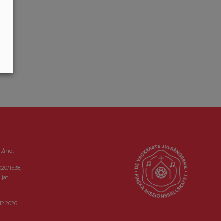
stånd:
020/1538,
ljat
12.2026,