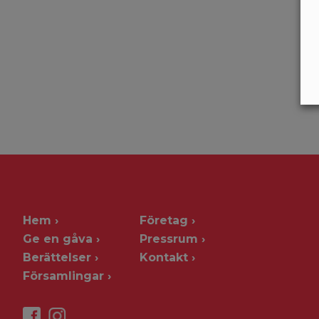
Hem
Företag
Ge en gåva
Pressrum
Berättelser
Kontakt
Församlingar