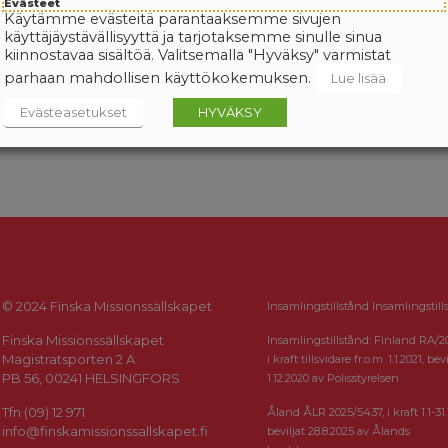
Evästeet
Käytämme evästeitä parantaaksemme sivujen
käyttäjäystävällisyyttä ja tarjotaksemme sinulle sinua
kiinnostavaa sisältöä. Valitsemalla "Hyväksy" varmistat
parhaan mahdollisen käyttökokemuksen.
Lue lisää
Evästeasetukset
HYVÄKSY
© 2024 Finska Missionssällskapet
Insamlingstillstånd Insamlingstill
Finska Missionssällskapet
Insamlingstillstånd: Finland RA/2
Magistratsporten 2 A
i kraft tillsvidare fr.o.m. 1.1.2021, bevi
PB 56, 00241 HELSINGFORS
1.12.2020 av Polisstyrelsen.
Tfn (09) 12 971
Åland ÅLR 2025/5437, i kraft 1.1-31.
info@finskamissionssallskapet.fi
beviljat 28.8.2025 av Ålands