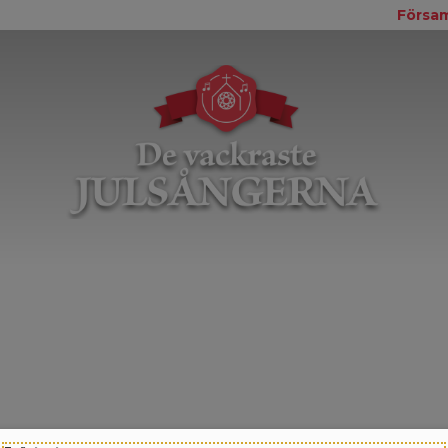
Försam