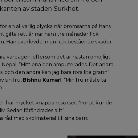
utkanten av staden Surkhet.
för en allvarlig olycka när bromsarna på hans
 gifta i ett år när han i tre månader fick
n. Han överlevde, men fick bestående skador.
lara vardagen, eftersom det är nästan omöjligt
 i Nepal. “Mitt ena ben amputerades. Det andra
, och den andra kan jag bara röra lite grann”,
v sin fru,
Bishnu Kumari
. “Min fru måste ta
n.
n och har mycket knappa resurser. “Förut kunde
iv. Sedan förändrades allt”,
s råd med skolmaterial till sina barn.