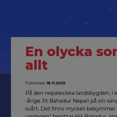
En olycka so
allt
Publicerad:
18.11.2025
På den nepalesiska landsbygden, i e
-årige Jit Bahadur Nepali på sin sän
svårt. Det finns mycket bekymmer 
vardagen” berättar Hit Bahadur. Ha