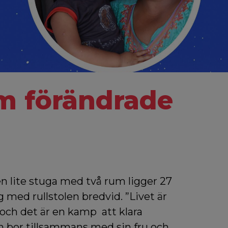
m förändrade
n lite stuga med två rum ligger 27
g med rullstolen bredvid. ”Livet är
och det är en kamp att klara
n bor tillsammans med sin fru och