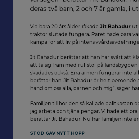
deras två barn, 2 och 7 år gamla, i 
Vid bara 20 års ålder råkade
Jit Bahadur
ut 
traktor slutade fungera. Paret hade bara varit
kämpa för sitt liv på
intensivvårdsavdelninge
Jit Bahadur berättar att han har svårt att k
att ta sig fram med rullstol på landsbygden
skadades också. Ena armen fungerar inte alls
berättar han. Jit Bahadur är helt beroende a
hand om oss alla, barnen och mig”, säger ha
Familjen tillhör den så kallade dalit­kaste
jag arbeta och tjäna pengar. Vi hade ett bra l
berättar Jit Bahadur. Nu har familjen inte en
STÖD GAV NYTT HOPP