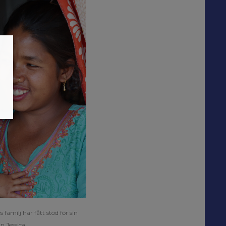
amilj har fått stöd för sin
n Jessica.