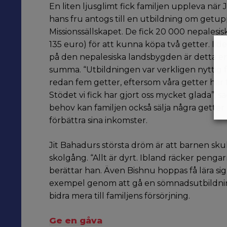
En liten ljusglimt fick familjen uppleva när
hans fru antogs till en utbildning om getup
Missionssällskapet. De fick 20 000 nepalesis
135 euro) för att kunna köpa två getter. I d
på den nepalesiska landsbygden är detta en
summa. “Utbildningen var verkligen nyttig fö
redan fem getter, eftersom våra getter har få
Stödet vi fick har gjort oss mycket glada”, s
behov kan familjen också sälja några gette
förbättra sina inkomster.
Jit Bahadurs största dröm är att barnen skull
skolgång. “Allt är dyrt. Ibland räcker pengarn
berättar han. Även Bishnu hoppas få lära sig 
exempel genom att gå en sömnadsutbildnin
bidra mera till familjens försörjning.
Ge en gåva