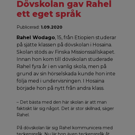
Dövskolan gav Rahel
ett eget språk
Publicerad:
1.09.2020
Rahel Wodago
, 15, från Etiopien studerar
på sjätte klassen på dövskolan i Hosaina.
Skolan stöds av Finska Missionssällskapet.
Innan hon kom till dövskolan studerade
Rahel fyra år i en vanlig skola, men på
grund av sin hörselskada kunde hon inte
följa med i undervisningen. I Hosaina
började hon på nytt från andra klass.
– Det bästa med den här skolan är att man
faktiskt lär sig något. Det är stor skillnad, säger
Rahel.
På dövskolan lär sig Rahel kommunicera med
teckenspråk. Nu lär hon även teckenspråk åt