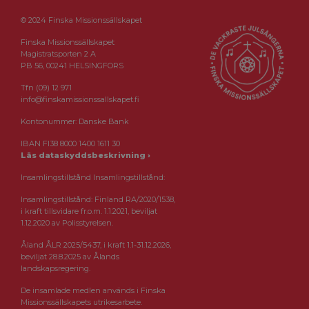
© 2024 Finska Missionssällskapet
Finska Missionssällskapet
Magistratsporten 2 A
PB 56, 00241 HELSINGFORS
Tfn (09) 12 971
info@finskamissionssallskapet.fi
Kontonummer: Danske Bank
IBAN FI38 8000 1400 1611 30
Läs dataskyddsbeskrivning ›
Insamlingstillstånd Insamlingstillstånd:
Insamlingstillstånd: Finland RA/2020/1538,
i kraft tillsvidare fr.o.m. 1.1.2021, beviljat
1.12.2020 av Polisstyrelsen.
Åland ÅLR 2025/5437, i kraft 1.1-31.12.2026,
beviljat 28.8.2025 av Ålands
landskapsregering.
De insamlade medlen används i Finska
Missionssällskapets utrikesarbete.