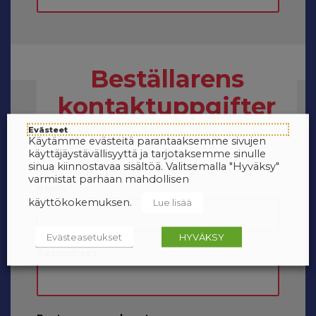
Beställarens
kontaktuppgifter
Evästeet
Käytämme evästeitä parantaaksemme sivujen
käyttäjäystävällisyyttä ja tarjotaksemme sinulle
sinua kiinnostavaa sisältöä. Valitsemalla "Hyväksy"
varmistat parhaan mahdollisen
Namn
*
käyttökokemuksen.
Lue lisää
Evästeasetukset
HYVÄKSY
Gatuadress