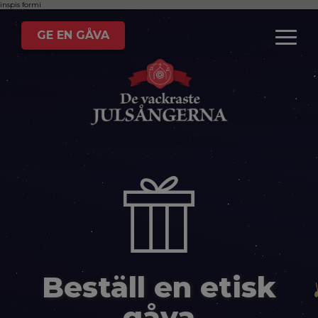
inspis
formi
GE EN GÅVA
Beställ en etisk
gåva