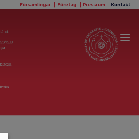
Församlingar
Företag
Pressrum
Kontakt
stånd:
020/1538,
ljat
12.2026,
inska