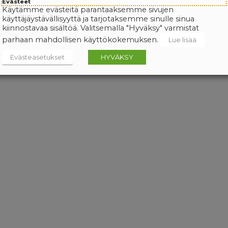
Evästeet
Käytämme evästeitä parantaaksemme sivujen
käyttäjäystävällisyyttä ja tarjotaksemme sinulle sinua
kiinnostavaa sisältöä. Valitsemalla "Hyväksy" varmistat
parhaan mahdollisen käyttökokemuksen.
Lue lisää
Evästeasetukset
HYVÄKSY