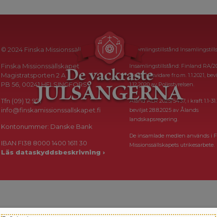
© 2024 Finska Missionssällskapet
Insamlingstillstånd Insamlingstill
Finska Missionssällskapet
Insamlingstillstånd: Finland RA/2
Magistratsporten 2 A
i kraft tillsvidare fr.o.m. 1.1.2021, bevi
PB 56, 00241 HELSINGFORS
1.12.2020 av Polisstyrelsen.
Tfn (09) 12 971
Åland ÅLR 2025/5437, i kraft 1.1-31.
info@finskamissionssallskapet.fi
beviljat 28.8.2025 av Ålands
landskapsregering.
Kontonummer: Danske Bank
De insamlade medlen används i F
IBAN FI38 8000 1400 1611 30
Missionssällskapets utrikesarbete.
Läs dataskyddsbeskrivning ›