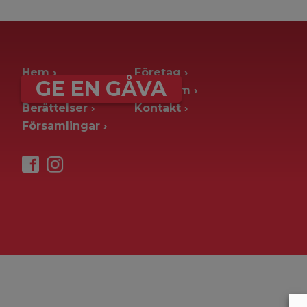
archive page -> ie. old blog posts
Hem
Företag
GE EN GÅVA
Ge en gåva
Pressrum
Berättelser
Kontakt
Församlingar