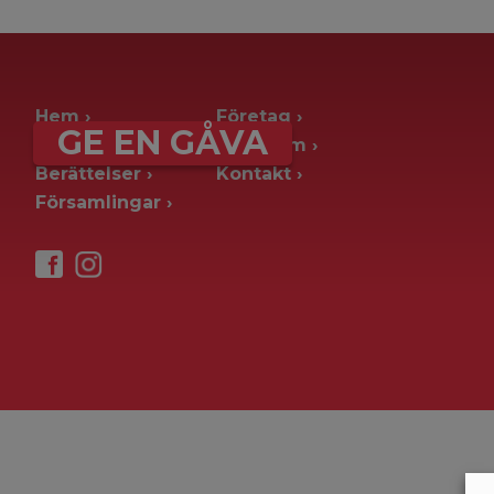
archive page -> ie. old blog posts
Hem
Företag
GE EN GÅVA
Ge en gåva
Pressrum
Berättelser
Kontakt
Församlingar