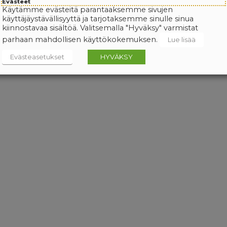
Evästeet
Käytämme evästeitä parantaaksemme sivujen
käyttäjäystävällisyyttä ja tarjotaksemme sinulle sinua
kiinnostavaa sisältöä. Valitsemalla "Hyväksy" varmistat
parhaan mahdollisen käyttökokemuksen.
Lue lisää
Evästeasetukset
HYVÄKSY