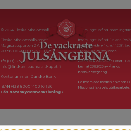
© 2024 Finska Missionssällskapet
Insamlingstillstånd Insamlingstill
Finska Missionssällskapet
Insamlingstillstånd: Finland RA/2
Magistratsporten 2 A
i kraft tillsvidare fr.o.m. 1.1.2021, bevi
PB 56, 00241 HELSINGFORS
1.12.2020 av Polisstyrelsen.
Tfn (09) 12 971
Åland ÅLR 2025/5437, i kraft 1.1-31.
info@finskamissionssallskapet.fi
beviljat 28.8.2025 av Ålands
landskapsregering.
Kontonummer: Danske Bank
De insamlade medlen används i F
IBAN FI38 8000 1400 1611 30
Missionssällskapets utrikesarbete.
Läs dataskyddsbeskrivning ›