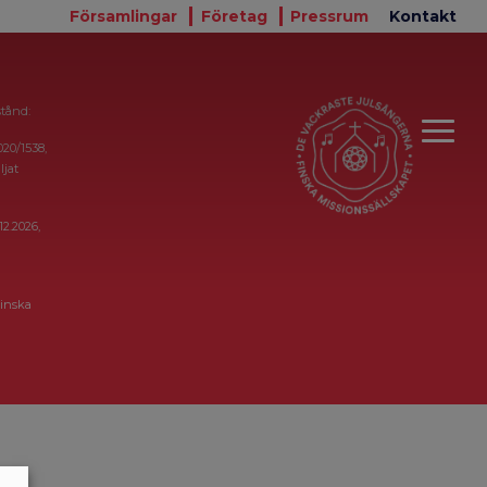
Församlingar
Företag
Pressrum
Kontakt
stånd:
020/1538,
ljat
12.2026,
inska