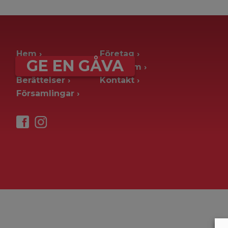
archive page -> ie. old blog posts
Hem
Företag
GE EN GÅVA
Ge en gåva
Pressrum
Berättelser
Kontakt
Församlingar