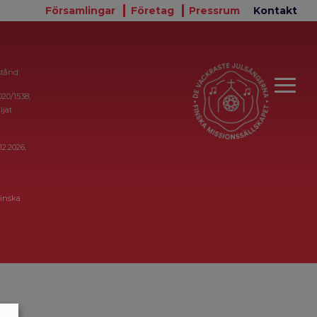
Församlingar
Företag
Pressrum
Kontakt
stånd:
020/1538,
ljat
12.2026,
inska