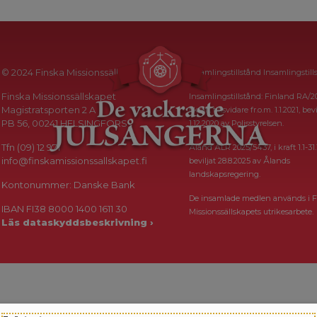
© 2024 Finska Missionssällskapet
Insamlingstillstånd Insamlingstill
Finska Missionssällskapet
Insamlingstillstånd: Finland RA/2
Magistratsporten 2 A
i kraft tillsvidare fr.o.m. 1.1.2021, bevi
PB 56, 00241 HELSINGFORS
1.12.2020 av Polisstyrelsen.
Tfn (09) 12 971
Åland ÅLR 2025/5437, i kraft 1.1-31.
info@finskamissionssallskapet.fi
beviljat 28.8.2025 av Ålands
landskapsregering.
Kontonummer: Danske Bank
De insamlade medlen används i F
IBAN FI38 8000 1400 1611 30
Missionssällskapets utrikesarbete.
Läs dataskyddsbeskrivning ›