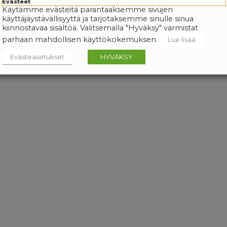
Evästeet
Käytämme evästeitä parantaaksemme sivujen
käyttäjäystävällisyyttä ja tarjotaksemme sinulle sinua
kiinnostavaa sisältöä. Valitsemalla "Hyväksy" varmistat
parhaan mahdollisen käyttökokemuksen.
Lue lisää
Evästeasetukset
HYVÄKSY