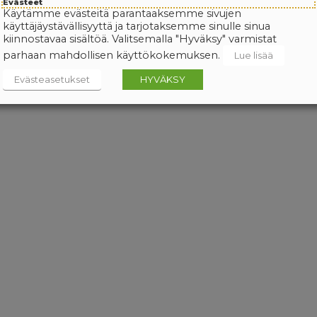
Evästeet
Käytämme evästeitä parantaaksemme sivujen
käyttäjäystävällisyyttä ja tarjotaksemme sinulle sinua
kiinnostavaa sisältöä. Valitsemalla "Hyväksy" varmistat
parhaan mahdollisen käyttökokemuksen.
Lue lisää
Evästeasetukset
HYVÄKSY