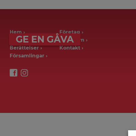
archive page -> ie. old blog posts
Hem
Företag
GE EN GÅVA
Ge en gåva
Pressrum
Berättelser
Kontakt
Församlingar