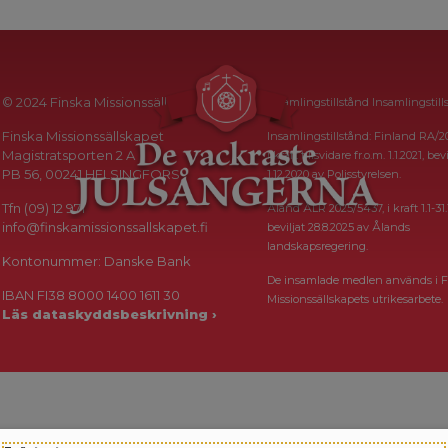
© 2024 Finska Missionssällskapet
Insamlingstillstånd Insamlingstill
Finska Missionssällskapet
Insamlingstillstånd: Finland RA/2
Magistratsporten 2 A
i kraft tillsvidare fr.o.m. 1.1.2021, bevi
PB 56, 00241 HELSINGFORS
1.12.2020 av Polisstyrelsen.
Tfn (09) 12 971
Åland ÅLR 2025/5437, i kraft 1.1-31.
info@finskamissionssallskapet.fi
beviljat 28.8.2025 av Ålands
landskapsregering.
Kontonummer: Danske Bank
De insamlade medlen används i F
IBAN FI38 8000 1400 1611 30
Missionssällskapets utrikesarbete.
Läs dataskyddsbeskrivning ›