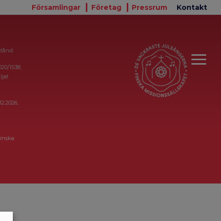
Församlingar
Företag
Pressrum
Kontakt
stånd:
020/1538,
ljat
12.2026,
inska