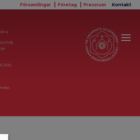
Församlingar
Företag
Pressrum
Kontakt
stånd:
020/1538,
ljat
12.2026,
inska