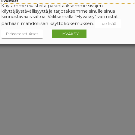
Evästeet
Käytämme evästeitä parantaaksemme sivujen
käyttäjäystävällisyyttä ja tarjotaksemme sinulle sinua
kiinnostavaa sisältöä. Valitsemalla "Hyväksy" varmistat
parhaan mahdollisen käyttökokemuksen.
Lue lisää
Evästeasetukset
HYVÄKSY