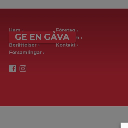
archive page -> ie. old blog posts
Hem
Företag
GE EN GÅVA
Ge en gåva
Pressrum
Berättelser
Kontakt
Församlingar