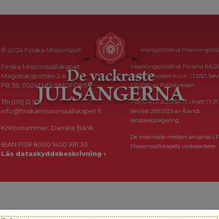
© 2024 Finska Missionssällskapet
Insamlingstillstånd Insamlingstill
Finska Missionssällskapet
Insamlingstillstånd: Finland RA/2
Magistratsporten 2 A
i kraft tillsvidare fr.o.m. 1.1.2021, bevi
PB 56, 00241 HELSINGFORS
1.12.2020 av Polisstyrelsen.
Tfn (09) 12 971
Åland ÅLR 2025/5437, i kraft 1.1-31.
info@finskamissionssallskapet.fi
beviljat 28.8.2025 av Ålands
landskapsregering.
Kontonummer: Danske Bank
De insamlade medlen används i F
IBAN FI38 8000 1400 1611 30
Missionssällskapets utrikesarbete.
Läs dataskyddsbeskrivning ›