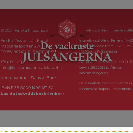
© 2024 Finska Missionssällskapet
Insamlingstillstånd Insamlingstill
Finska Missionssällskapet
Insamlingstillstånd: Finland RA/2
Magistratsporten 2 A
i kraft tillsvidare fr.o.m. 1.1.2021, bevi
PB 56, 00241 HELSINGFORS
1.12.2020 av Polisstyrelsen.
Tfn (09) 12 971
Åland ÅLR 2025/5437, i kraft 1.1-31.
info@finskamissionssallskapet.fi
beviljat 28.8.2025 av Ålands
landskapsregering.
Kontonummer: Danske Bank
De insamlade medlen används i F
IBAN FI38 8000 1400 1611 30
Missionssällskapets utrikesarbete.
Läs dataskyddsbeskrivning ›