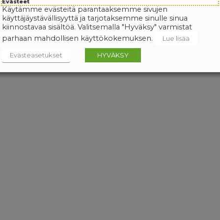
Evästeet
Käytämme evästeitä parantaaksemme sivujen
käyttäjäystävällisyyttä ja tarjotaksemme sinulle sinua
kiinnostavaa sisältöä. Valitsemalla "Hyväksy" varmistat
parhaan mahdollisen käyttökokemuksen.
Lue lisää
Evästeasetukset
HYVÄKSY