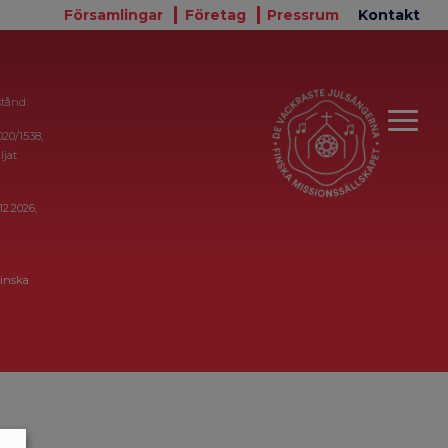
Församlingar
Företag
Pressrum
Kontakt
stånd:
020/1538,
ljat
12.2026,
inska