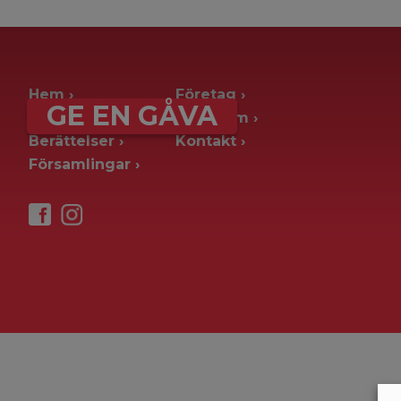
archive page -> ie. old blog posts
Hem
Företag
GE EN GÅVA
Ge en gåva
Pressrum
Berättelser
Kontakt
Församlingar