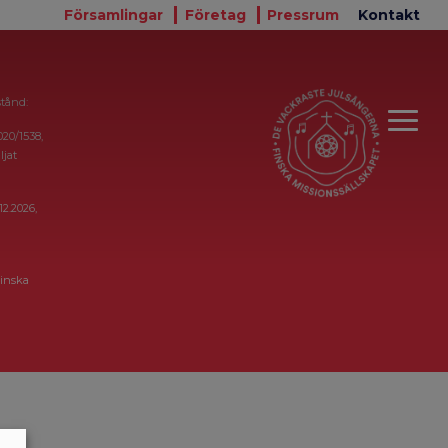
Församlingar
Företag
Pressrum
Kontakt
stånd:
020/1538,
ljat
12.2026,
inska