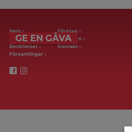
archive page -> ie. old blog posts
Hem
Företag
GE EN GÅVA
Ge en gåva
Pressrum
Berättelser
Kontakt
Församlingar