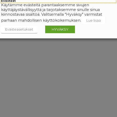
Evästeet
Käytämme evästeitä parantaaksemme sivujen
käyttäjäystävällisyyttä ja tarjotaksemme sinulle sinua
kiinnostavaa sisältöä. Valitsemalla "Hyväksy" varmistat
parhaan mahdollisen käyttökokemuksen.
Lue lisää
Evästeasetukset
HYVÄKSY