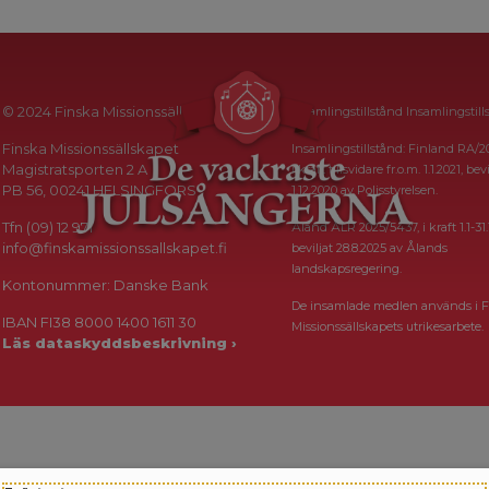
© 2024 Finska Missionssällskapet
Insamlingstillstånd Insamlingstill
Finska Missionssällskapet
Insamlingstillstånd: Finland RA/2
Magistratsporten 2 A
i kraft tillsvidare fr.o.m. 1.1.2021, bevi
PB 56, 00241 HELSINGFORS
1.12.2020 av Polisstyrelsen.
Tfn (09) 12 971
Åland ÅLR 2025/5437, i kraft 1.1-31.
info@finskamissionssallskapet.fi
beviljat 28.8.2025 av Ålands
landskapsregering.
Kontonummer: Danske Bank
De insamlade medlen används i F
IBAN FI38 8000 1400 1611 30
Missionssällskapets utrikesarbete.
Läs dataskyddsbeskrivning ›