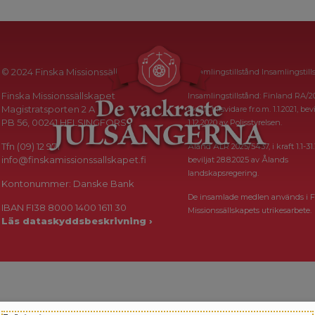
© 2024 Finska Missionssällskapet
Insamlingstillstånd Insamlingstill
Finska Missionssällskapet
Insamlingstillstånd: Finland RA/2
Magistratsporten 2 A
i kraft tillsvidare fr.o.m. 1.1.2021, bevi
PB 56, 00241 HELSINGFORS
1.12.2020 av Polisstyrelsen.
Tfn (09) 12 971
Åland ÅLR 2025/5437, i kraft 1.1-31.
info@finskamissionssallskapet.fi
beviljat 28.8.2025 av Ålands
landskapsregering.
Kontonummer: Danske Bank
De insamlade medlen används i F
IBAN FI38 8000 1400 1611 30
Missionssällskapets utrikesarbete.
Läs dataskyddsbeskrivning ›