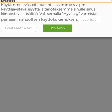
Evästeet
Käytämme evästeitä parantaaksemme sivujen
käyttäjäystävällisyyttä ja tarjotaksemme sinulle sinua
kiinnostavaa sisältöä. Valitsemalla "Hyväksy" varmistat
parhaan mahdollisen käyttökokemuksen.
Lue lisää
Evästeasetukset
HYVÄKSY