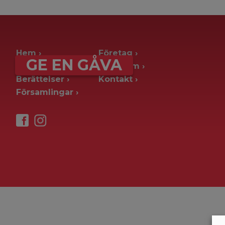
archive page -> ie. old blog posts
Hem
Företag
GE EN GÅVA
Ge en gåva
Pressrum
Berättelser
Kontakt
Församlingar