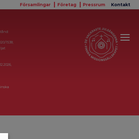
Församlingar
Företag
Pressrum
Kontakt
stånd:
020/1538,
ljat
12.2026,
inska