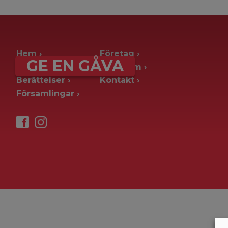
archive page -> ie. old blog posts
Hem
Företag
GE EN GÅVA
Ge en gåva
Pressrum
Berättelser
Kontakt
Församlingar