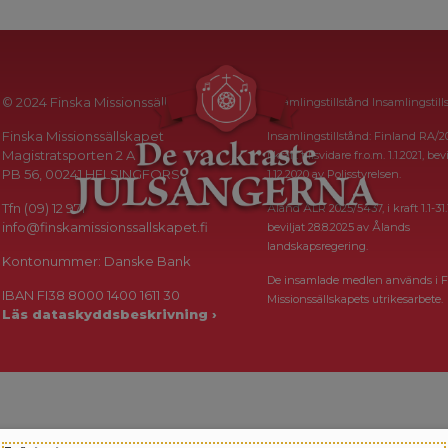
© 2024 Finska Missionssällskapet
Insamlingstillstånd Insamlingstill
Finska Missionssällskapet
Insamlingstillstånd: Finland RA/2
Magistratsporten 2 A
i kraft tillsvidare fr.o.m. 1.1.2021, bevi
PB 56, 00241 HELSINGFORS
1.12.2020 av Polisstyrelsen.
Tfn (09) 12 971
Åland ÅLR 2025/5437, i kraft 1.1-31.
info@finskamissionssallskapet.fi
beviljat 28.8.2025 av Ålands
landskapsregering.
Kontonummer: Danske Bank
De insamlade medlen används i F
IBAN FI38 8000 1400 1611 30
Missionssällskapets utrikesarbete.
Läs dataskyddsbeskrivning ›