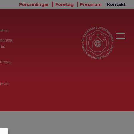
Församlingar
Företag
Pressrum
Kontakt
stånd:
020/1538,
ljat
12.2026,
inska