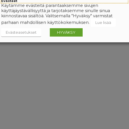
Evästeet
Käytämme evästeitä parantaaksemme sivujen
käyttäjäystävällisyyttä ja tarjotaksemme sinulle sinua
kiinnostavaa sisältöä. Valitsemalla "Hyväksy" varmistat
parhaan mahdollisen käyttökokemuksen.
Lue lisää
Evästeasetukset
HYVÄKSY