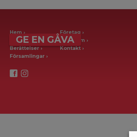
archive page -> ie. old blog posts
Hem
Företag
GE EN GÅVA
Ge en gåva
Pressrum
Berättelser
Kontakt
Församlingar