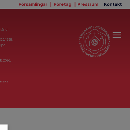
Församlingar
Företag
Pressrum
Kontakt
stånd:
020/1538,
ljat
12.2026,
inska