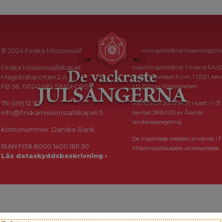
© 2024 Finska Missionssällskapet
Insamlingstillstånd Insamlingstill
Finska Missionssällskapet
Insamlingstillstånd: Finland RA/2
Magistratsporten 2 A
i kraft tillsvidare fr.o.m. 1.1.2021, bevi
PB 56, 00241 HELSINGFORS
1.12.2020 av Polisstyrelsen.
Tfn (09) 12 971
Åland ÅLR 2025/5437, i kraft 1.1-31.
info@finskamissionssallskapet.fi
beviljat 28.8.2025 av Ålands
landskapsregering.
Kontonummer: Danske Bank
De insamlade medlen används i F
IBAN FI38 8000 1400 1611 30
Missionssällskapets utrikesarbete.
Läs dataskyddsbeskrivning ›