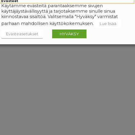
Evästeet
Käytämme evästeitä parantaaksemme sivujen
käyttäjäystävällisyyttä ja tarjotaksemme sinulle sinua
kiinnostavaa sisältöä. Valitsemalla "Hyväksy" varmistat
parhaan mahdollisen käyttökokemuksen.
Lue lisää
Evästeasetukset
HYVÄKSY