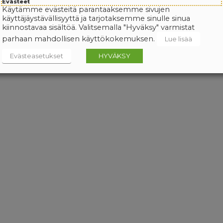
Evästeet
Käytämme evästeitä parantaaksemme sivujen
käyttäjäystävällisyyttä ja tarjotaksemme sinulle sinua
kiinnostavaa sisältöä. Valitsemalla "Hyväksy" varmistat
parhaan mahdollisen käyttökokemuksen.
Lue lisää
Evästeasetukset
HYVÄKSY