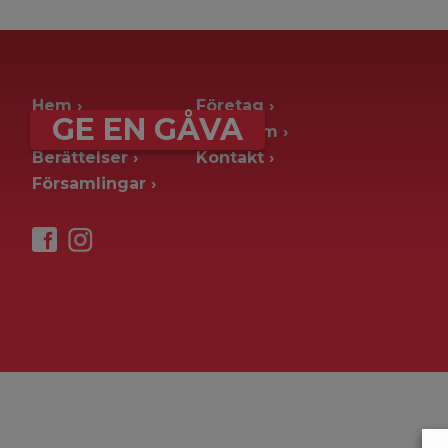
archive page -> ie. old blog posts
Hem
Företag
GE EN GÅVA
Ge en gåva
Pressrum
Berättelser
Kontakt
Församlingar