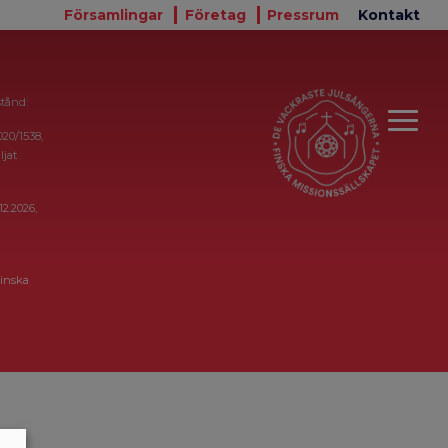
Församlingar
Företag
Pressrum
Kontakt
stånd:
020/1538,
ljat
12.2026,
inska