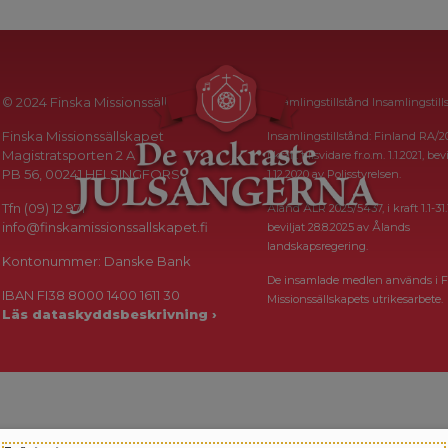
© 2024 Finska Missionssällskapet
Insamlingstillstånd Insamlingstill
Finska Missionssällskapet
Insamlingstillstånd: Finland RA/2
Magistratsporten 2 A
i kraft tillsvidare fr.o.m. 1.1.2021, bevi
PB 56, 00241 HELSINGFORS
1.12.2020 av Polisstyrelsen.
Tfn (09) 12 971
Åland ÅLR 2025/5437, i kraft 1.1-31.
info@finskamissionssallskapet.fi
beviljat 28.8.2025 av Ålands
landskapsregering.
Kontonummer: Danske Bank
De insamlade medlen används i F
IBAN FI38 8000 1400 1611 30
Missionssällskapets utrikesarbete.
Läs dataskyddsbeskrivning ›