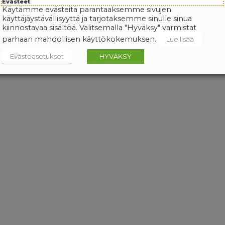
Evästeet
Käytämme evästeitä parantaaksemme sivujen
käyttäjäystävällisyyttä ja tarjotaksemme sinulle sinua
kiinnostavaa sisältöä. Valitsemalla "Hyväksy" varmistat
parhaan mahdollisen käyttökokemuksen.
Lue lisää
Evästeasetukset
HYVÄKSY