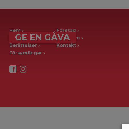
archive page -> ie. old blog posts
Hem
Företag
GE EN GÅVA
Ge en gåva
Pressrum
Berättelser
Kontakt
Församlingar