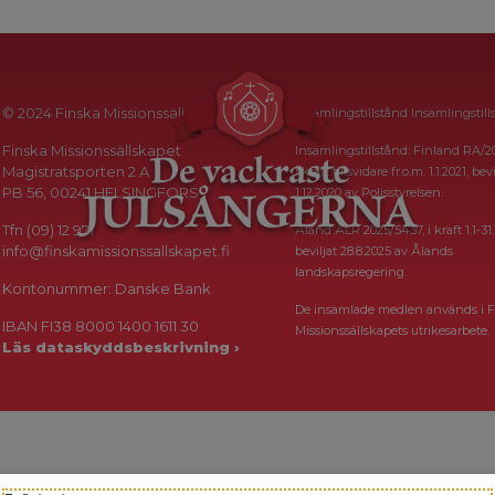
© 2024 Finska Missionssällskapet
Insamlingstillstånd Insamlingstill
Finska Missionssällskapet
Insamlingstillstånd: Finland RA/2
Magistratsporten 2 A
i kraft tillsvidare fr.o.m. 1.1.2021, bevi
PB 56, 00241 HELSINGFORS
1.12.2020 av Polisstyrelsen.
Tfn (09) 12 971
Åland ÅLR 2025/5437, i kraft 1.1-31.
info@finskamissionssallskapet.fi
beviljat 28.8.2025 av Ålands
landskapsregering.
Kontonummer: Danske Bank
De insamlade medlen används i F
IBAN FI38 8000 1400 1611 30
Missionssällskapets utrikesarbete.
Läs dataskyddsbeskrivning ›