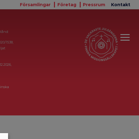
Församlingar
Företag
Pressrum
Kontakt
stånd:
020/1538,
ljat
12.2026,
inska