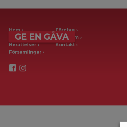
archive page -> ie. old blog posts
Hem
Företag
GE EN GÅVA
Ge en gåva
Pressrum
Berättelser
Kontakt
Församlingar