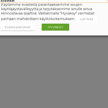
Evästeet
Käytämme evästeitä parantaaksemme sivujen
käyttäjäystävällisyyttä ja tarjotaksemme sinulle sinua
kiinnostavaa sisältöä. Valitsemalla "Hyväksy" varmistat
parhaan mahdollisen käyttökokemuksen.
Lue lisää
Evästeasetukset
HYVÄKSY