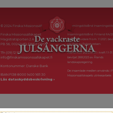
© 2024 Finska Missionssällskapet
Insamlingstillstånd Insamlingstill
Finska Missionssällskapet
Insamlingstillstånd: Finland RA/2
Magistratsporten 2 A
i kraft tillsvidare fr.o.m. 1.1.2021, bevi
PB 56, 00241 HELSINGFORS
1.12.2020 av Polisstyrelsen.
Tfn (09) 12 971
Åland ÅLR 2025/5437, i kraft 1.1-31.
info@finskamissionssallskapet.fi
beviljat 28.8.2025 av Ålands
landskapsregering.
Kontonummer: Danske Bank
De insamlade medlen används i F
IBAN FI38 8000 1400 1611 30
Missionssällskapets utrikesarbete.
Läs dataskyddsbeskrivning ›