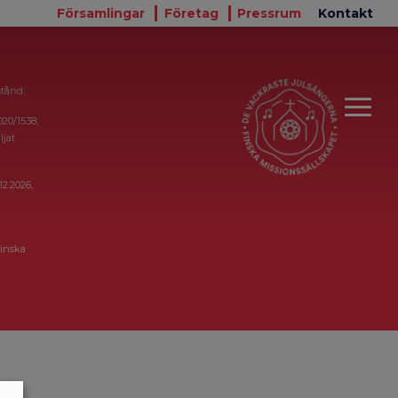
Församlingar
Företag
Pressrum
Kontakt
stånd:
020/1538,
ljat
12.2026,
inska