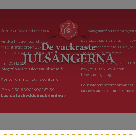
© 2024 Finska Missionssällskapet
Insamlingstillstånd Insamlingstill
Finska Missionssällskapet
Insamlingstillstånd: Finland RA/2
Magistratsporten 2 A
i kraft tillsvidare fr.o.m. 1.1.2021, bevi
PB 56, 00241 HELSINGFORS
1.12.2020 av Polisstyrelsen.
Tfn (09) 12 971
Åland ÅLR 2025/5437, i kraft 1.1-31.
info@finskamissionssallskapet.fi
beviljat 28.8.2025 av Ålands
landskapsregering.
Kontonummer: Danske Bank
De insamlade medlen används i F
IBAN FI38 8000 1400 1611 30
Missionssällskapets utrikesarbete.
Läs dataskyddsbeskrivning ›