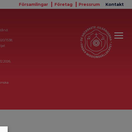
Församlingar
Företag
Pressrum
Kontakt
stånd:
020/1538,
ljat
12.2026,
inska