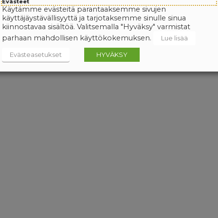
Evästeet
Käytämme evästeitä parantaaksemme sivujen
käyttäjäystävällisyyttä ja tarjotaksemme sinulle sinua
kiinnostavaa sisältöä. Valitsemalla "Hyväksy" varmistat
parhaan mahdollisen käyttökokemuksen.
Lue lisää
Evästeasetukset
HYVÄKSY