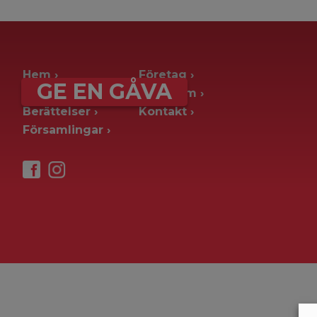
archive page -> ie. old blog posts
Hem
Företag
GE EN GÅVA
Ge en gåva
Pressrum
Berättelser
Kontakt
Församlingar