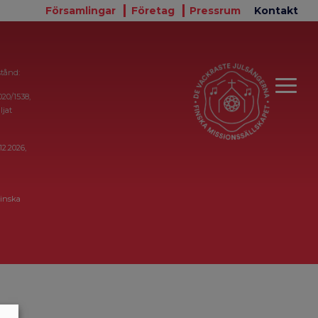
Församlingar
Företag
Pressrum
Kontakt
stånd:
020/1538,
ljat
12.2026,
inska