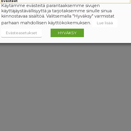
Evästeet
Käytämme evästeitä parantaaksemme sivujen
käyttäjäystävällisyyttä ja tarjotaksemme sinulle sinua
kiinnostavaa sisältöä. Valitsemalla "Hyväksy" varmistat
parhaan mahdollisen käyttökokemuksen.
Lue lisää
Evästeasetukset
HYVÄKSY