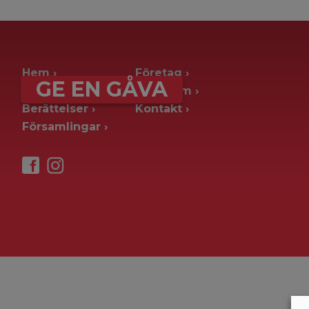
archive page -> ie. old blog posts
Hem
Företag
GE EN GÅVA
Ge en gåva
Pressrum
Berättelser
Kontakt
Församlingar