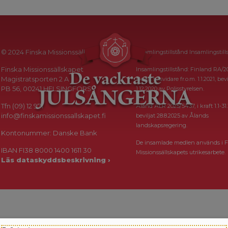
© 2024 Finska Missionssällskapet
Insamlingstillstånd Insamlingstill
Finska Missionssällskapet
Insamlingstillstånd: Finland RA/2
Magistratsporten 2 A
i kraft tillsvidare fr.o.m. 1.1.2021, bevi
PB 56, 00241 HELSINGFORS
1.12.2020 av Polisstyrelsen.
Tfn (09) 12 971
Åland ÅLR 2025/5437, i kraft 1.1-31.
info@finskamissionssallskapet.fi
beviljat 28.8.2025 av Ålands
landskapsregering.
Kontonummer: Danske Bank
De insamlade medlen används i F
IBAN FI38 8000 1400 1611 30
Missionssällskapets utrikesarbete.
Läs dataskyddsbeskrivning ›