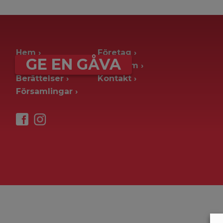
archive page -> ie. old blog posts
Hem
Företag
GE EN GÅVA
Ge en gåva
Pressrum
Berättelser
Kontakt
Församlingar