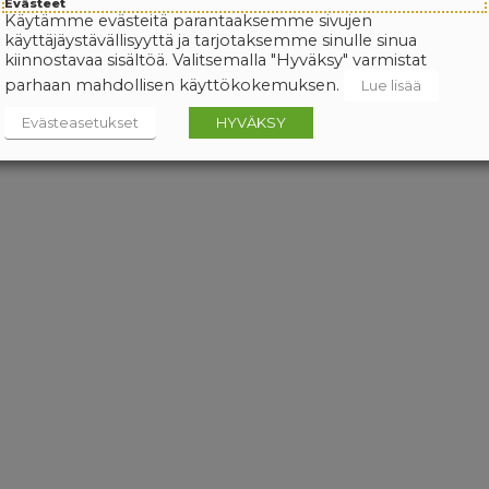
Evästeet
Käytämme evästeitä parantaaksemme sivujen
käyttäjäystävällisyyttä ja tarjotaksemme sinulle sinua
kiinnostavaa sisältöä. Valitsemalla "Hyväksy" varmistat
parhaan mahdollisen käyttökokemuksen.
Lue lisää
Evästeasetukset
HYVÄKSY