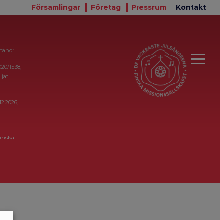
Församlingar
Företag
Pressrum
Kontakt
stånd:
020/1538,
ljat
12.2026,
inska