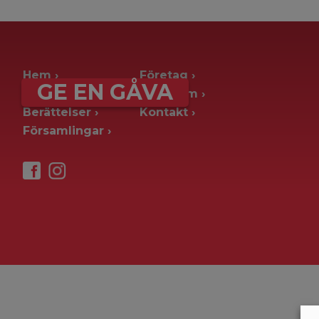
archive page -> ie. old blog posts
Hem
Företag
GE EN GÅVA
Ge en gåva
Pressrum
Berättelser
Kontakt
Församlingar