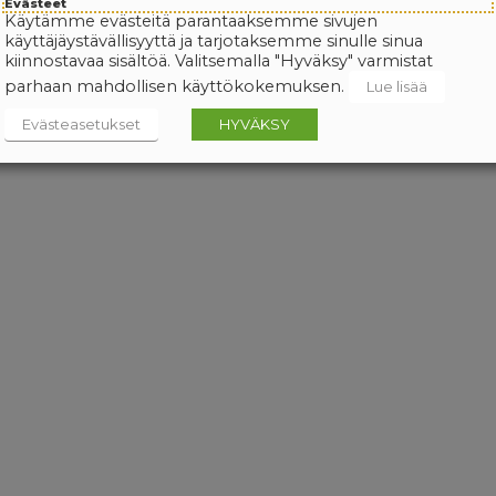
Evästeet
Käytämme evästeitä parantaaksemme sivujen
käyttäjäystävällisyyttä ja tarjotaksemme sinulle sinua
kiinnostavaa sisältöä. Valitsemalla "Hyväksy" varmistat
parhaan mahdollisen käyttökokemuksen.
Lue lisää
Evästeasetukset
HYVÄKSY