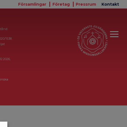
Församlingar
Företag
Pressrum
Kontakt
stånd:
020/1538,
ljat
12.2026,
inska