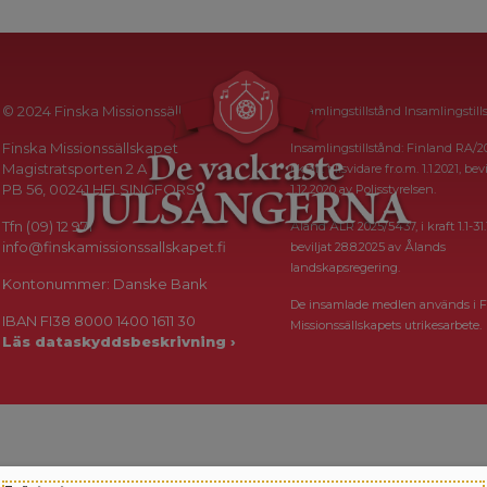
© 2024 Finska Missionssällskapet
Insamlingstillstånd Insamlingstill
Finska Missionssällskapet
Insamlingstillstånd: Finland RA/2
Magistratsporten 2 A
i kraft tillsvidare fr.o.m. 1.1.2021, bevi
PB 56, 00241 HELSINGFORS
1.12.2020 av Polisstyrelsen.
Tfn (09) 12 971
Åland ÅLR 2025/5437, i kraft 1.1-31.
info@finskamissionssallskapet.fi
beviljat 28.8.2025 av Ålands
landskapsregering.
Kontonummer: Danske Bank
De insamlade medlen används i F
IBAN FI38 8000 1400 1611 30
Missionssällskapets utrikesarbete.
Läs dataskyddsbeskrivning ›