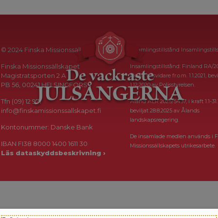
© 2024 Finska Missionssällskapet
Insamlingstillstånd Insamlingstill
Finska Missionssällskapet
Insamlingstillstånd: Finland RA/2
Magistratsporten 2 A
i kraft tillsvidare fr.o.m. 1.1.2021, bevi
PB 56, 00241 HELSINGFORS
1.12.2020 av Polisstyrelsen.
Tfn (09) 12 971
Åland ÅLR 2025/5437, i kraft 1.1-31.
info@finskamissionssallskapet.fi
beviljat 28.8.2025 av Ålands
landskapsregering.
Kontonummer: Danske Bank
De insamlade medlen används i F
IBAN FI38 8000 1400 1611 30
Missionssällskapets utrikesarbete.
Läs dataskyddsbeskrivning ›