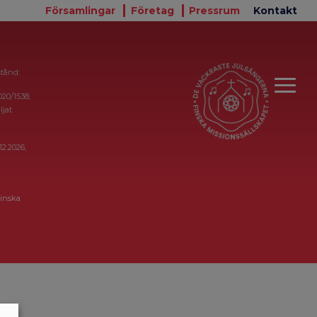
Församlingar
Företag
Pressrum
Kontakt
stånd:
020/1538,
ljat
12.2026,
inska