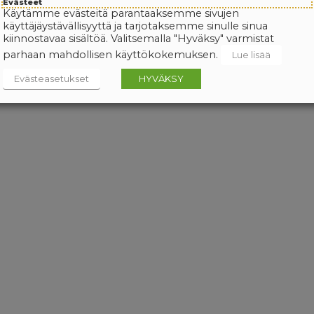
Evästeet
Käytämme evästeitä parantaaksemme sivujen
käyttäjäystävällisyyttä ja tarjotaksemme sinulle sinua
kiinnostavaa sisältöä. Valitsemalla "Hyväksy" varmistat
parhaan mahdollisen käyttökokemuksen.
Lue lisää
Evästeasetukset
HYVÄKSY