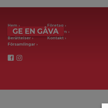
archive page -> ie. old blog posts
Hem
Företag
GE EN GÅVA
Ge en gåva
Pressrum
Berättelser
Kontakt
Församlingar